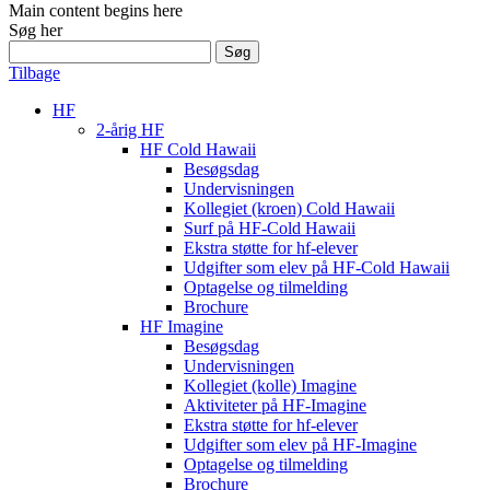
Main content begins here
Søg her
Søg
efter:
Tilbage
HF
2-årig HF
HF Cold Hawaii
Besøgsdag
Undervisningen
Kollegiet (kroen) Cold Hawaii
Surf på HF-Cold Hawaii
Ekstra støtte for hf-elever
Udgifter som elev på HF-Cold Hawaii
Optagelse og tilmelding
Brochure
HF Imagine
Besøgsdag
Undervisningen
Kollegiet (kolle) Imagine
Aktiviteter på HF-Imagine
Ekstra støtte for hf-elever
Udgifter som elev på HF-Imagine
Optagelse og tilmelding
Brochure