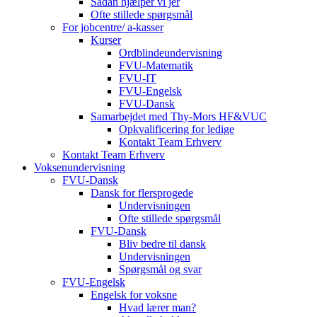
Sådan hjælper vi jer
Ofte stillede spørgsmål
For jobcentre/ a-kasser
Kurser
Ordblindeundervisning
FVU-Matematik
FVU-IT
FVU-Engelsk
FVU-Dansk
Samarbejdet med Thy-Mors HF&VUC
Opkvalificering for ledige
Kontakt Team Erhverv
Kontakt Team Erhverv
Voksenundervisning
FVU-Dansk
Dansk for flersprogede
Undervisningen
Ofte stillede spørgsmål
FVU-Dansk
Bliv bedre til dansk
Undervisningen
Spørgsmål og svar
FVU-Engelsk
Engelsk for voksne
Hvad lærer man?