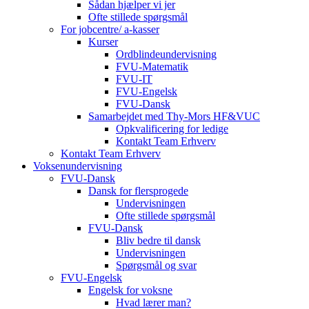
Sådan hjælper vi jer
Ofte stillede spørgsmål
For jobcentre/ a-kasser
Kurser
Ordblindeundervisning
FVU-Matematik
FVU-IT
FVU-Engelsk
FVU-Dansk
Samarbejdet med Thy-Mors HF&VUC
Opkvalificering for ledige
Kontakt Team Erhverv
Kontakt Team Erhverv
Voksenundervisning
FVU-Dansk
Dansk for flersprogede
Undervisningen
Ofte stillede spørgsmål
FVU-Dansk
Bliv bedre til dansk
Undervisningen
Spørgsmål og svar
FVU-Engelsk
Engelsk for voksne
Hvad lærer man?