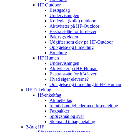
HF Outdoor
Besøgsdag
Undervisningen
Kollegiet (kolle) outdoor
Aktiviteter på HF-Outdoor
Ekstra støtte for hf-elever
Pak rygsækken
Udgifter som elev på HF-Outdoor
Optagelse og tilmelding
Brochure
HF Human
Undervisningen
Aktiviteter på HF-Human
Ekstra støtte for hf-elever
Hvad siger eleverne?
Optagelse og tilmelding til HF‑Human
HF Enkeltfag
Hf-enkeltfag
Aktuelle fag
fremtidsmuligheder med hf-enkeltfag
Fagpakker
Spørgsmål og svar
Skema til tilbagebetaling
3-årig HF