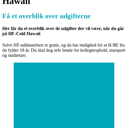
Hawaii
Få et overblik over udgifterne
Her får du et overblik over de udgifter der vil være, når du går
på HF-Cold Hawaii
Selve HF-uddannelsen er gratis, og du har mulighed for at få
SU
fra
du fylder 18 år. Du skal dog selv betale for kollegieophold, transport
og studieture.
Husleje
Månedlig
2.700 kr.
Indskud
Ved opstart
2.700 kr.
Opstartsgebyr
Ved opstart
1.500 kr.
Offentlig
transport til og
Månedlig
418 kr.
fra skole
info
Studieture
på 1. og 2. år
kommer…