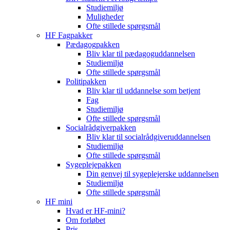
Studiemiljø
Muligheder
Ofte stillede spørgsmål
HF Fagpakker
Pædagogpakken
Bliv klar til pædagoguddannelsen
Studiemiljø
Ofte stillede spørgsmål
Politipakken
Bliv klar til uddannelse som betjent
Fag
Studiemiljø
Ofte stillede spørgsmål
Socialrådgiverpakken
Bliv klar til socialrådgiveruddannelsen
Studiemiljø
Ofte stillede spørgsmål
Sygeplejepakken
Din genvej til sygeplejerske uddannelsen
Studiemiljø
Ofte stillede spørgsmål
HF mini
Hvad er HF-mini?
Om forløbet
Pris