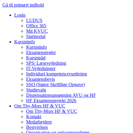
Gå til primært indhold
Login
LUDUS
Office 365
Mit KVUC
Startportal
Kursistinfo
Kursistinfo
Eksamensregler
Kursistråd
SPS/ Læsevejledning
IT-Vejledninger
Individuel kompetencevurdering
Eksamensbevis
SSO (Større Skriftlige Opgave)
Studievalg
Dispensationsansøgning AVU og HF
HF Eksamensprojekt 2026
Om Thy-Mors HF & VUC
Om Thy-Mors HF & VUC
Kontakt
Medarbejdere
Bestyrelsen
Organisation og oplysningspligter