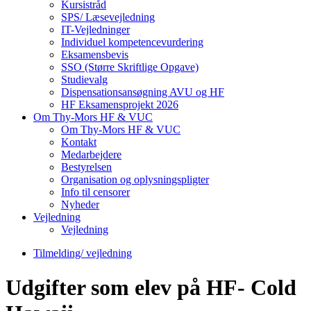
Kursistråd
SPS/ Læsevejledning
IT-Vejledninger
Individuel kompetencevurdering
Eksamensbevis
SSO (Større Skriftlige Opgave)
Studievalg
Dispensationsansøgning AVU og HF
HF Eksamensprojekt 2026
Om Thy-Mors HF & VUC
Om Thy-Mors HF & VUC
Kontakt
Medarbejdere
Bestyrelsen
Organisation og oplysningspligter
Info til censorer
Nyheder
Vejledning
Vejledning
Tilmelding/ vejledning
Udgifter som elev på HF- Cold