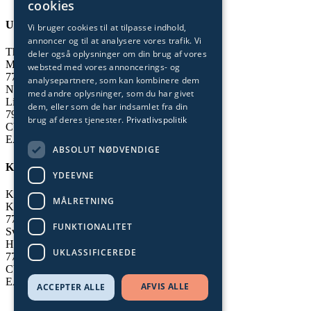
cookies
Undervisning og administration
Vi bruger cookies til at tilpasse indhold,
annoncer og til at analysere vores trafik. Vi
Thisted
deler også oplysninger om din brug af vores
Munkevej 9
websted med vores annoncerings- og
7700 Thisted
analysepartnere, som kan kombinere dem
Nykøbing
med andre oplysninger, som du har givet
Limfjordsvej 95
dem, eller som de har indsamlet fra din
7900 Nykøbing Mors
brug af deres tjenester.
Privatlivspolitik
CVR-nummer: 29 55 35 72
EAN-nummer: 5798 000 558 656
ABSOLUT NØDVENDIGE
Kollegier
YDEEVNE
Klitmøller
MÅLRETNING
Krovej 15
7700 Thisted
FUNKTIONALITET
Svankjær
Hedegårdsvej 59
UKLASSIFICEREDE
7755 Bedsted Thy
CVR-nummer: 29 55 35 72
EAN-nummer: 5798 000 558 656
AFVIS ALLE
ACCEPTER ALLE
Cookie- og privatlivspolitik