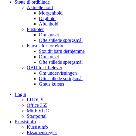
Støtte til ordblinde
Aktuelle hold
Morgenhold
Daghold
Aftenhold
Friskoler
Om kurset
Ofte stillede spørgsmål
Kursus for forældre
Støt dit barn derhjemme
Om kurset
Ofte stillede spørgsmål
OBU for hf-elever
Om undervisningen
Ofte stillede spørgsmål
Gratis kursus
Login
LUDUS
Office 365
Mit KVUC
Startportal
Kursistinfo
Kursistinfo
Eksamensregler