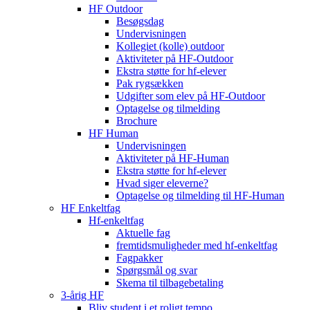
HF Outdoor
Besøgsdag
Undervisningen
Kollegiet (kolle) outdoor
Aktiviteter på HF-Outdoor
Ekstra støtte for hf-elever
Pak rygsækken
Udgifter som elev på HF-Outdoor
Optagelse og tilmelding
Brochure
HF Human
Undervisningen
Aktiviteter på HF-Human
Ekstra støtte for hf-elever
Hvad siger eleverne?
Optagelse og tilmelding til HF‑Human
HF Enkeltfag
Hf-enkeltfag
Aktuelle fag
fremtidsmuligheder med hf-enkeltfag
Fagpakker
Spørgsmål og svar
Skema til tilbagebetaling
3-årig HF
Bliv student i et roligt tempo