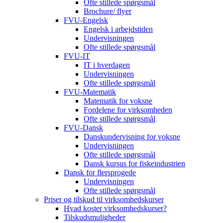
Ofte stillede spørgsmål
Brochure/ flyer
FVU-Engelsk
Engelsk i arbejdstiden
Undervisningen
Ofte stillede spørgsmål
FVU-IT
IT i hverdagen
Undervisningen
Ofte stillede spørgsmål
FVU-Matematik
Matematik for voksne
Fordelene for virksomheden
Ofte stillede spørgsmål
FVU-Dansk
Danskundervisning for voksne
Undervisningen
Ofte stillede spørgsmål
Dansk kursus for fiskeindustrien
Dansk for flersprogede
Undervisningen
Ofte stillede spørgsmål
Priser og tilskud til virksomhedskurser
Hvad koster virksomhedskurser?
Tilskudsmuligheder