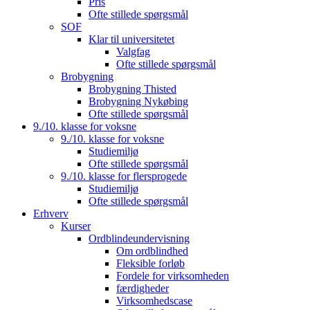
Pris
Ofte stillede spørgsmål
SOF
Klar til universitetet
Valgfag
Ofte stillede spørgsmål
Brobygning
Brobygning Thisted
Brobygning Nykøbing
Ofte stillede spørgsmål
9./10. klasse for voksne
9./10. klasse for voksne
Studiemiljø
Ofte stillede spørgsmål
9./10. klasse for flersprogede
Studiemiljø
Ofte stillede spørgsmål
Erhverv
Kurser
Ordblindeundervisning
Om ordblindhed
Fleksible forløb
Fordele for virksomheden
færdigheder
Virksomhedscase