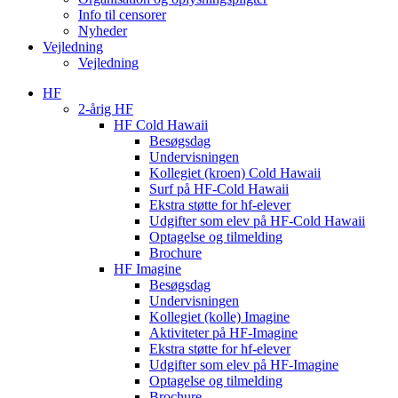
Info til censorer
Nyheder
Vejledning
Vejledning
HF
2-årig HF
HF Cold Hawaii
Besøgsdag
Undervisningen
Kollegiet (kroen) Cold Hawaii
Surf på HF-Cold Hawaii
Ekstra støtte for hf-elever
Udgifter som elev på HF-Cold Hawaii
Optagelse og tilmelding
Brochure
HF Imagine
Besøgsdag
Undervisningen
Kollegiet (kolle) Imagine
Aktiviteter på HF-Imagine
Ekstra støtte for hf-elever
Udgifter som elev på HF-Imagine
Optagelse og tilmelding
Brochure