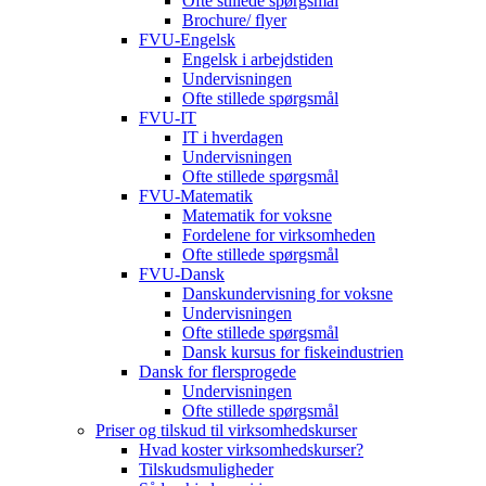
Ofte stillede spørgsmål
Brochure/ flyer
FVU-Engelsk
Engelsk i arbejdstiden
Undervisningen
Ofte stillede spørgsmål
FVU-IT
IT i hverdagen
Undervisningen
Ofte stillede spørgsmål
FVU-Matematik
Matematik for voksne
Fordelene for virksomheden
Ofte stillede spørgsmål
FVU-Dansk
Danskundervisning for voksne
Undervisningen
Ofte stillede spørgsmål
Dansk kursus for fiskeindustrien
Dansk for flersprogede
Undervisningen
Ofte stillede spørgsmål
Priser og tilskud til virksomhedskurser
Hvad koster virksomhedskurser?
Tilskudsmuligheder