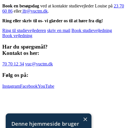
Book en besøgsdag
ved at kontakte studievejleder Louise på
23 70
60 86
eller
lfr@vuctm.dk
.
Ring eller skriv til os- vi glæder os til at høre fra dig!
Ring til studievejlederen
skriv en mail
Book studievejledning
Book vejledning
Har du spørgsmål?
Kontakt os her:
70 70 12 34
vuc@vuctm.dk
Følg os på:
Instagram
Facebook
YouTube
×
Denne hjemmeside bruger