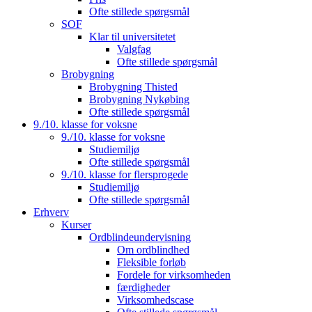
Ofte stillede spørgsmål
SOF
Klar til universitetet
Valgfag
Ofte stillede spørgsmål
Brobygning
Brobygning Thisted
Brobygning Nykøbing
Ofte stillede spørgsmål
9./10. klasse for voksne
9./10. klasse for voksne
Studiemiljø
Ofte stillede spørgsmål
9./10. klasse for flersprogede
Studiemiljø
Ofte stillede spørgsmål
Erhverv
Kurser
Ordblindeundervisning
Om ordblindhed
Fleksible forløb
Fordele for virksomheden
færdigheder
Virksomhedscase