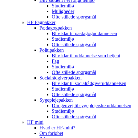
Bliv student i et roligt tempo
Studiemiljø
Muligheder
Ofte stillede spørgsmål
HF Fagpakker
Pædagogpakken
Bliv klar til pædagoguddannelsen
Studiemiljø
Ofte stillede spørgsmål
Politipakken
Bliv klar til uddannelse som betjent
Fag
Studiemiljø
Ofte stillede spørgsmål
Socialrådgiverpakken
Bliv klar til socialrådgiveruddannelsen
Studiemiljø
Ofte stillede spørgsmål
Sygeplejepakken
Din genvej til sygeplejerske uddannelsen
Studiemiljø
Ofte stillede spørgsmål
HF mini
Hvad er HF-mini?
Om forløbet