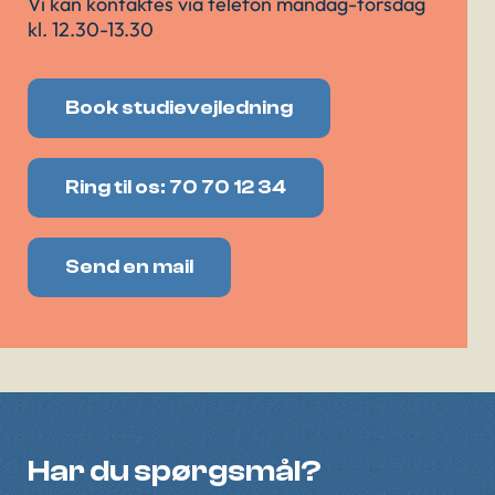
Vi kan kontaktes via telefon mandag-torsdag
kl. 12.30-13.30
Book studievejledning
Ring til os: 70 70 12 34
Send en mail
Har du spørgsmål?