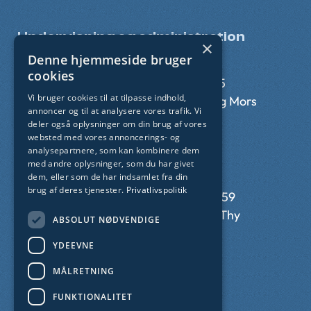
Undervisning og administration
×
Denne hjemmeside bruger
Thisted
Nykøbing
cookies
Munkevej 9
Limfjordsvej 95
Vi bruger cookies til at tilpasse indhold,
7700 Thisted
7900 Nykøbing Mors
annoncer og til at analysere vores trafik. Vi
deler også oplysninger om din brug af vores
websted med vores annoncerings- og
Kollegier
analysepartnere, som kan kombinere dem
med andre oplysninger, som du har givet
dem, eller som de har indsamlet fra din
Klitmøller
Svankjær
brug af deres tjenester.
Privatlivspolitik
Krovej 15
Hedegårdsvej 59
7700 Thisted
7755 Bedsted Thy
ABSOLUT NØDVENDIGE
YDEEVNE
CVR-nummer: 29 55 35 72
MÅLRETNING
EAN-nummer: 5798 000 558 656
FUNKTIONALITET