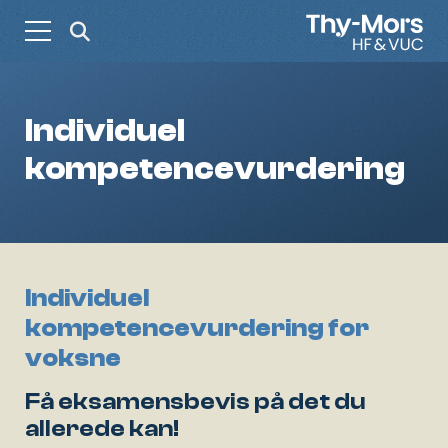
HF
Individuel
9./10. klasse for voksne
kompetencevurdering
Erhverv
Voksenundervisning
Individuel
kompetencevurdering for
Støtte til ordblinde
voksne
Få eksamensbevis på det du
allerede kan!