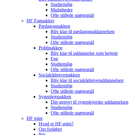
Studiemiljø
Muligheder
Ofte stillede spørgsmål
HF Fagpakker
Pædagogpakken
Bliv klar til pædagoguddannelsen
Studiemiljø
Ofte stillede spørgsmål
Politipakken
Bliv klar til uddannelse som betjent
Fag
Studiemiljø
Ofte stillede spørgsmål
Socialrådgiverpakken
Bliv klar til socialrådgiveruddannelsen
Studiemiljø
Ofte stillede spørgsmål
Sygeplejepakken
Din genvej til sygeplejerske uddannelsen
Studiemiljø
Ofte stillede spørgsmål
HF mini
Hvad er HF-mini?
Om forløbet
Pris