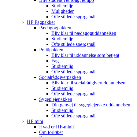
Bliv student i et roligt tempo
Studiemiljø
Muligheder
Ofte stillede spørgsmål
HF Fagpakker
Pædagogpakken
Bliv klar til pædagoguddannelsen
Studiemiljø
Ofte stillede spørgsmål
Politipakken
Bliv klar til uddannelse som betjent
Fag
Studiemiljø
Ofte stillede spørgsmål
Socialrådgiverpakken
Bliv klar til socialrådgiveruddannelsen
Studiemiljø
Ofte stillede spørgsmål
Sygeplejepakken
Din genvej til sygeplejerske uddannelsen
Studiemiljø
Ofte stillede spørgsmål
HF mini
Hvad er HF-mini?
Om forløbet