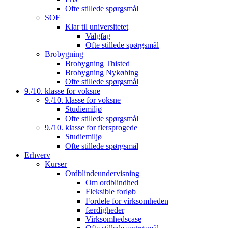
Ofte stillede spørgsmål
SOF
Klar til universitetet
Valgfag
Ofte stillede spørgsmål
Brobygning
Brobygning Thisted
Brobygning Nykøbing
Ofte stillede spørgsmål
9./10. klasse for voksne
9./10. klasse for voksne
Studiemiljø
Ofte stillede spørgsmål
9./10. klasse for flersprogede
Studiemiljø
Ofte stillede spørgsmål
Erhverv
Kurser
Ordblindeundervisning
Om ordblindhed
Fleksible forløb
Fordele for virksomheden
færdigheder
Virksomhedscase