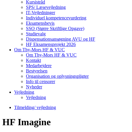
Kursistråd
SPS/ Læsevejledning
IT-Vejledninger
Individuel kompetencevurdering
Eksamensbevis
SSO (Større Skriftlige Opgave)
Studievalg
Dispensationsansøgning AVU og HF
HF Eksamensprojekt 2026
Om Thy-Mors HF & VUC
Om Thy-Mors HF & VUC
Kontakt
Medarbejdere
Bestyrelsen
Organisation og oplysningspligter
Info til censorer
Nyheder
Vejledning
Vejledning
Tilmelding/ vejledning
HF Imagine