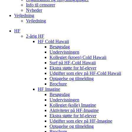
Info til censorer
Nyheder
Vejledning
Vejledning
HF
2-årig HF
HF Cold Hawaii
Besøgsdag
Undervisningen
Kollegiet (kroen) Cold Hawaii
Surf på HF-Cold Hawaii
Ekstra støtte for hf-elever
Udgifter som elev på HF-Cold Hawaii
Optagelse og tilmelding
Brochure
HF Imagine
Besøgsdag
Undervisningen
Kollegiet (kolle) Imagine
Aktiviteter på HF-Imagine
Ekstra støtte for hf-elever
Udgifter som elev på HF-Imagine
Optagelse og tilmelding
Brochure