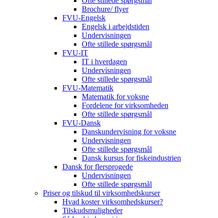
Ofte stillede spørgsmål
Brochure/ flyer
FVU-Engelsk
Engelsk i arbejdstiden
Undervisningen
Ofte stillede spørgsmål
FVU-IT
IT i hverdagen
Undervisningen
Ofte stillede spørgsmål
FVU-Matematik
Matematik for voksne
Fordelene for virksomheden
Ofte stillede spørgsmål
FVU-Dansk
Danskundervisning for voksne
Undervisningen
Ofte stillede spørgsmål
Dansk kursus for fiskeindustrien
Dansk for flersprogede
Undervisningen
Ofte stillede spørgsmål
Priser og tilskud til virksomhedskurser
Hvad koster virksomhedskurser?
Tilskudsmuligheder