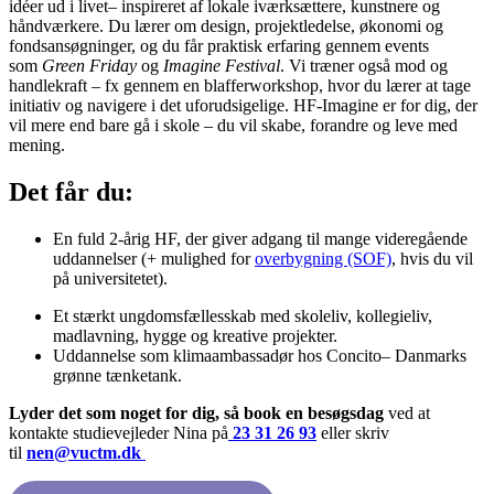
idéer ud i livet– inspireret af lokale iværksættere, kunstnere og
håndværkere. Du lærer om design, projektledelse, økonomi og
fondsansøgninger, og du får praktisk erfaring gennem events
som
Green Friday
og
Imagine Festival
. Vi træner også mod og
handlekraft – fx gennem en blafferworkshop, hvor du lærer at tage
initiativ og navigere i det uforudsigelige. HF-Imagine er for dig, der
vil mere end bare gå i skole – du vil skabe, forandre og leve med
mening.
Det får du:
En fuld 2-årig HF, der giver adgang til mange videregående
uddannelser (+ mulighed for
overbygning (SOF)
, hvis du vil
på universitetet).
Et stærkt ungdomsfællesskab med skoleliv, kollegieliv,
madlavning, hygge og kreative projekter.
Uddannelse som klimaambassadør hos Concito– Danmarks
grønne tænketank.
Lyder det som noget for dig, så book en besøgsdag
ved at
kontakte studievejleder Nina på
23 31 26 93
eller skriv
til
nen@vuctm.dk