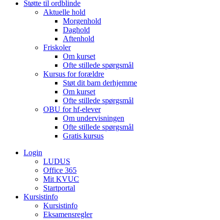
Støtte til ordblinde
Aktuelle hold
Morgenhold
Daghold
Aftenhold
Friskoler
Om kurset
Ofte stillede spørgsmål
Kursus for forældre
Støt dit barn derhjemme
Om kurset
Ofte stillede spørgsmål
OBU for hf-elever
Om undervisningen
Ofte stillede spørgsmål
Gratis kursus
Login
LUDUS
Office 365
Mit KVUC
Startportal
Kursistinfo
Kursistinfo
Eksamensregler