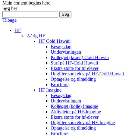
Main content begins here
Søg her
Søg
efter:
Tilbage
HF
2-årig HF
HF Cold Hawaii
Besøgsdag
Undervisningen
Kollegiet (kroen) Cold Hawaii
Surf på HF-Cold Hawaii
Ekstra støtte for hf-elever
Udgifter som elev på HF-Cold Hawaii
Optagelse og tilmelding
Brochure
HF Imagine
Besøgsdag
Undervisningen
Kollegiet (kolle) Imagine
Aktiviteter på HF-Imagine
Ekstra støtte for hf-elever
Udgifter som elev på HF-Imagine
Optagelse og tilmelding
Brochure