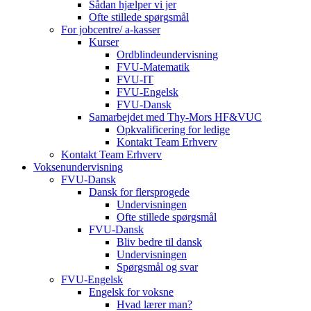
Sådan hjælper vi jer
Ofte stillede spørgsmål
For jobcentre/ a-kasser
Kurser
Ordblindeundervisning
FVU-Matematik
FVU-IT
FVU-Engelsk
FVU-Dansk
Samarbejdet med Thy-Mors HF&VUC
Opkvalificering for ledige
Kontakt Team Erhverv
Kontakt Team Erhverv
Voksenundervisning
FVU-Dansk
Dansk for flersprogede
Undervisningen
Ofte stillede spørgsmål
FVU-Dansk
Bliv bedre til dansk
Undervisningen
Spørgsmål og svar
FVU-Engelsk
Engelsk for voksne
Hvad lærer man?