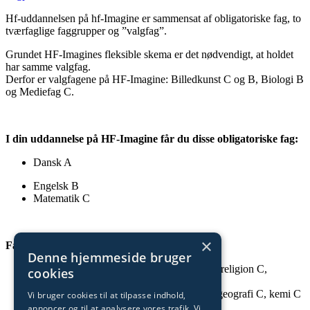
Hf-uddannelsen på hf-Imagine er sammensat af obligatoriske fag, to
tværfaglige faggrupper og ”valgfag”.
Grundet HF-Imagines fleksible skema er det nødvendigt, at holdet
har samme valgfag.
Derfor er valgfagene på HF-Imagine: Billedkunst C og B, Biologi B
og Mediefag C.
I din uddannelse på HF-Imagine får du disse obligatoriske fag:
Dansk A
Engelsk B
Matematik C
×
Faggrupper
Denne hjemmeside bruger
Kultur- og samfundsfaggruppe: historie B, religion C,
cookies
samfundsfag C
Naturvidenskabelig faggruppe: biologi C, geografi C, kemi C
Vi bruger cookies til at tilpasse indhold,
annoncer og til at analysere vores trafik. Vi