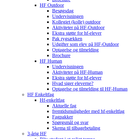
HF Outdoor
Besøgsdag
Undervisningen
Kollegiet (kolle) outdoor
Aktiviteter på HF-Outdoor
Ekstra støtte for hf-elever
Pak rygsækken
Udgifter som elev på HF-Outdoor
Optagelse og tilmelding
Brochure
HF Human
Undervisningen
Aktiviteter på HF-Human
Ekstra støtte for hf-elever
Hvad siger eleverne?
Optagelse og tilmelding til HF‑Human
HF Enkeltfag
Hf-enkeltfag
Aktuelle fag
fremtidsmuligheder med hf-enkeltfag
Fagpakker
Spørgsmål og svar
Skema til tilbagebetaling
3-årig HF