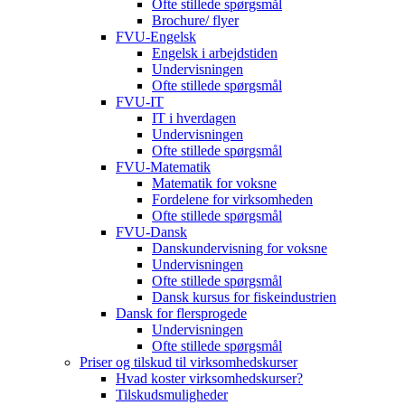
Ofte stillede spørgsmål
Brochure/ flyer
FVU-Engelsk
Engelsk i arbejdstiden
Undervisningen
Ofte stillede spørgsmål
FVU-IT
IT i hverdagen
Undervisningen
Ofte stillede spørgsmål
FVU-Matematik
Matematik for voksne
Fordelene for virksomheden
Ofte stillede spørgsmål
FVU-Dansk
Danskundervisning for voksne
Undervisningen
Ofte stillede spørgsmål
Dansk kursus for fiskeindustrien
Dansk for flersprogede
Undervisningen
Ofte stillede spørgsmål
Priser og tilskud til virksomhedskurser
Hvad koster virksomhedskurser?
Tilskudsmuligheder