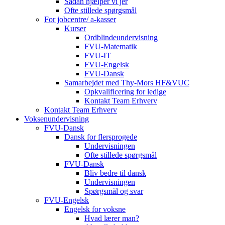
Sådan hjælper vi jer
Ofte stillede spørgsmål
For jobcentre/ a-kasser
Kurser
Ordblindeundervisning
FVU-Matematik
FVU-IT
FVU-Engelsk
FVU-Dansk
Samarbejdet med Thy-Mors HF&VUC
Opkvalificering for ledige
Kontakt Team Erhverv
Kontakt Team Erhverv
Voksenundervisning
FVU-Dansk
Dansk for flersprogede
Undervisningen
Ofte stillede spørgsmål
FVU-Dansk
Bliv bedre til dansk
Undervisningen
Spørgsmål og svar
FVU-Engelsk
Engelsk for voksne
Hvad lærer man?