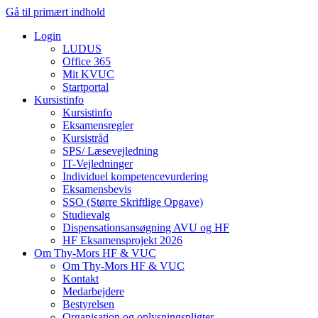
Gå til primært indhold
Login
LUDUS
Office 365
Mit KVUC
Startportal
Kursistinfo
Kursistinfo
Eksamensregler
Kursistråd
SPS/ Læsevejledning
IT-Vejledninger
Individuel kompetencevurdering
Eksamensbevis
SSO (Større Skriftlige Opgave)
Studievalg
Dispensationsansøgning AVU og HF
HF Eksamensprojekt 2026
Om Thy-Mors HF & VUC
Om Thy-Mors HF & VUC
Kontakt
Medarbejdere
Bestyrelsen
Organisation og oplysningspligter