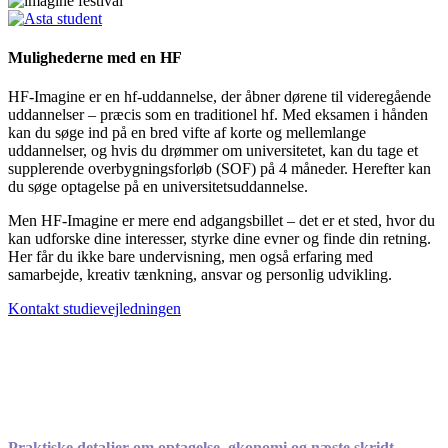
Mulighederne med en HF
HF-Imagine er en hf-uddannelse, der åbner dørene til videregående
uddannelser – præcis som en traditionel hf. Med eksamen i hånden
kan du søge ind på en bred vifte af korte og mellemlange
uddannelser, og hvis du drømmer om universitetet, kan du tage et
supplerende overbygningsforløb (SOF) på 4 måneder. Herefter kan
du søge optagelse på en universitetsuddannelse.
Men HF-Imagine er mere end adgangsbillet – det er et sted, hvor du
kan udforske dine interesser, styrke dine evner og finde din retning.
Her får du ikke bare undervisning, men også erfaring med
samarbejde, kreativ tænkning, ansvar og personlig udvikling.
Kontakt studievejledningen
Praktiske detaljer om optagelse, økonomi og næste skridt