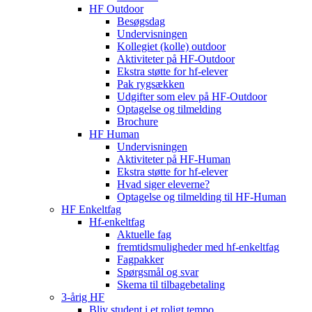
HF Outdoor
Besøgsdag
Undervisningen
Kollegiet (kolle) outdoor
Aktiviteter på HF-Outdoor
Ekstra støtte for hf-elever
Pak rygsækken
Udgifter som elev på HF-Outdoor
Optagelse og tilmelding
Brochure
HF Human
Undervisningen
Aktiviteter på HF-Human
Ekstra støtte for hf-elever
Hvad siger eleverne?
Optagelse og tilmelding til HF‑Human
HF Enkeltfag
Hf-enkeltfag
Aktuelle fag
fremtidsmuligheder med hf-enkeltfag
Fagpakker
Spørgsmål og svar
Skema til tilbagebetaling
3-årig HF
Bliv student i et roligt tempo