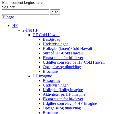
Main content begins here
Søg her
Søg
efter:
Tilbage
HF
2-årig HF
HF Cold Hawaii
Besøgsdag
Undervisningen
Kollegiet (kroen) Cold Hawaii
Surf på HF-Cold Hawaii
Ekstra støtte for hf-elever
Udgifter som elev på HF-Cold Hawaii
Optagelse og tilmelding
Brochure
HF Imagine
Besøgsdag
Undervisningen
Kollegiet (kolle) Imagine
Aktiviteter på HF-Imagine
Ekstra støtte for hf-elever
Udgifter som elev på HF-Imagine
Optagelse og tilmelding
Brochure