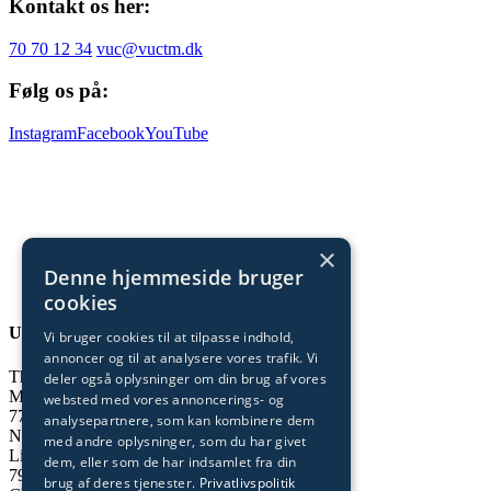
Kontakt os her:
70 70 12 34
vuc@vuctm.dk
Følg os på:
Instagram
Facebook
YouTube
×
Denne hjemmeside bruger
cookies
Undervisning og administration
Vi bruger cookies til at tilpasse indhold,
annoncer og til at analysere vores trafik. Vi
Thisted
deler også oplysninger om din brug af vores
Munkevej 9
websted med vores annoncerings- og
7700 Thisted
analysepartnere, som kan kombinere dem
Nykøbing
med andre oplysninger, som du har givet
Limfjordsvej 95
dem, eller som de har indsamlet fra din
7900 Nykøbing Mors
brug af deres tjenester.
Privatlivspolitik