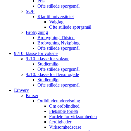
Pris
Ofte stillede spørgsmål
SOF
Klar til universitetet
Valgfag
Ofte stillede spørgsmål
Brobygning
Brobygning Thisted
Brobygning Nykøbing
Ofte stillede spørgsmål
9./10. klasse for voksne
9./10. klasse for voksne
Studiemiljø
Ofte stillede spørgsmål
9./10. klasse for flersprogede
Studiemiljø
Ofte stillede spørgsmål
Erhverv
Kurser
Ordblindeundervisning
Om ordblindhed
Fleksible forløb
Fordele for virksomheden
færdigheder
Virksomhedscase