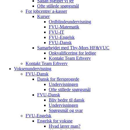
Sådan hjælper vi jer
Ofte stillede spørgsmål
For jobcentre/ a-kasser
Kurser
Ordblindeundervisning
FVU-Matematik
FVU-IT
FVU-Engelsk
FVU-Dansk
Samarbejdet med Thy-Mors HF&VUC
Opkvalificering for ledige
Kontakt Team Erhverv
Kontakt Team Erhverv
Voksenundervisning
FVU-Dansk
Dansk for flersprogede
Undervisningen
Ofte stillede spørgsmål
FVU-Dansk
Bliv bedre til dansk
Undervisningen
Spørgsmål og svar
FVU-Engelsk
Engelsk for voksne
Hvad lærer man?