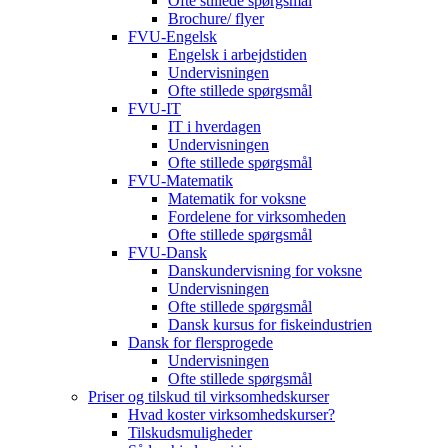
Ofte stillede spørgsmål
Brochure/ flyer
FVU-Engelsk
Engelsk i arbejdstiden
Undervisningen
Ofte stillede spørgsmål
FVU-IT
IT i hverdagen
Undervisningen
Ofte stillede spørgsmål
FVU-Matematik
Matematik for voksne
Fordelene for virksomheden
Ofte stillede spørgsmål
FVU-Dansk
Danskundervisning for voksne
Undervisningen
Ofte stillede spørgsmål
Dansk kursus for fiskeindustrien
Dansk for flersprogede
Undervisningen
Ofte stillede spørgsmål
Priser og tilskud til virksomhedskurser
Hvad koster virksomhedskurser?
Tilskudsmuligheder