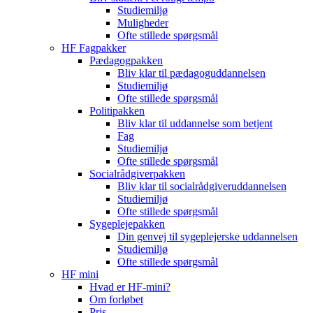
Studiemiljø
Muligheder
Ofte stillede spørgsmål
HF Fagpakker
Pædagogpakken
Bliv klar til pædagoguddannelsen
Studiemiljø
Ofte stillede spørgsmål
Politipakken
Bliv klar til uddannelse som betjent
Fag
Studiemiljø
Ofte stillede spørgsmål
Socialrådgiverpakken
Bliv klar til socialrådgiveruddannelsen
Studiemiljø
Ofte stillede spørgsmål
Sygeplejepakken
Din genvej til sygeplejerske uddannelsen
Studiemiljø
Ofte stillede spørgsmål
HF mini
Hvad er HF-mini?
Om forløbet
Pris