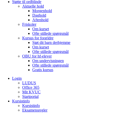
Støtte til ordblinde
Aktuelle hold
Morgenhold
Daghold
Aftenhold
Friskoler
Om kurset
Ofte stillede spørgsmål
Kursus for forældre
Støt dit barn derhjemme
Om kurset
Ofte stillede spørgsmål
OBU for hf-elever
Om undervisningen
Ofte stillede spørgsmål
Gratis kursus
Login
LUDUS
Office 365
Mit KVUC
Startportal
Kursistinfo
Kursistinfo
Eksamensregler