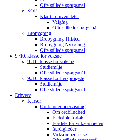
Ofte stillede spørgsmål
SOF
Klar til universitetet
Valgfag
Ofte stillede spørgsmål
Brobygning
Brobygning Thisted
Brobygning Nykøbing
Ofte stillede spørgsmål
9./10. klasse for voksne
9./10. klasse for voksne
Studiemiljø
Ofte stillede spørgsmål
9./10. klasse for flersprogede
Studiemiljø
Ofte stillede spørgsmål
Erhverv
Kurser
Ordblindeundervisning
Om ordblindhed
Fleksible forløb
Fordele for virksomheden
færdigheder
Virksomhedscase