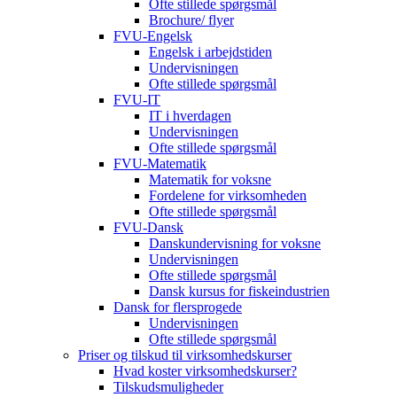
Ofte stillede spørgsmål
Brochure/ flyer
FVU-Engelsk
Engelsk i arbejdstiden
Undervisningen
Ofte stillede spørgsmål
FVU-IT
IT i hverdagen
Undervisningen
Ofte stillede spørgsmål
FVU-Matematik
Matematik for voksne
Fordelene for virksomheden
Ofte stillede spørgsmål
FVU-Dansk
Danskundervisning for voksne
Undervisningen
Ofte stillede spørgsmål
Dansk kursus for fiskeindustrien
Dansk for flersprogede
Undervisningen
Ofte stillede spørgsmål
Priser og tilskud til virksomhedskurser
Hvad koster virksomhedskurser?
Tilskudsmuligheder