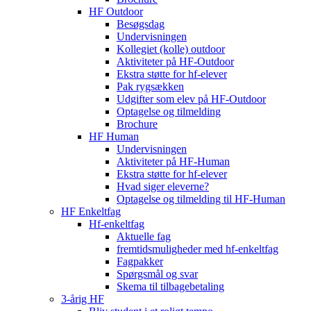
HF Outdoor
Besøgsdag
Undervisningen
Kollegiet (kolle) outdoor
Aktiviteter på HF-Outdoor
Ekstra støtte for hf-elever
Pak rygsækken
Udgifter som elev på HF-Outdoor
Optagelse og tilmelding
Brochure
HF Human
Undervisningen
Aktiviteter på HF-Human
Ekstra støtte for hf-elever
Hvad siger eleverne?
Optagelse og tilmelding til HF‑Human
HF Enkeltfag
Hf-enkeltfag
Aktuelle fag
fremtidsmuligheder med hf-enkeltfag
Fagpakker
Spørgsmål og svar
Skema til tilbagebetaling
3-årig HF