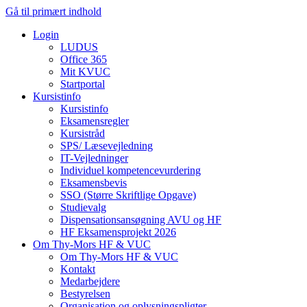
Gå til primært indhold
Login
LUDUS
Office 365
Mit KVUC
Startportal
Kursistinfo
Kursistinfo
Eksamensregler
Kursistråd
SPS/ Læsevejledning
IT-Vejledninger
Individuel kompetencevurdering
Eksamensbevis
SSO (Større Skriftlige Opgave)
Studievalg
Dispensationsansøgning AVU og HF
HF Eksamensprojekt 2026
Om Thy-Mors HF & VUC
Om Thy-Mors HF & VUC
Kontakt
Medarbejdere
Bestyrelsen
Organisation og oplysningspligter