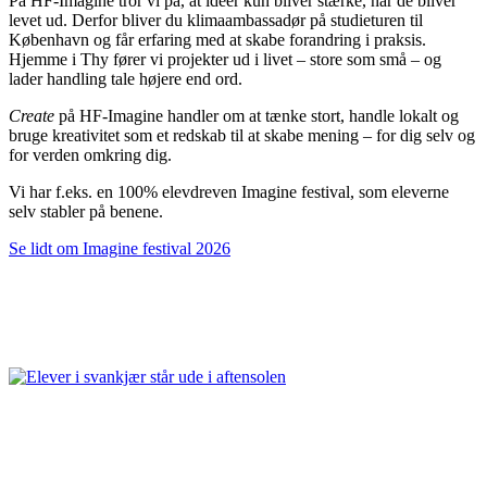
På HF-Imagine tror vi på, at idéer kun bliver stærke, når de bliver
levet ud. Derfor bliver du klimaambassadør på studieturen til
København og får erfaring med at skabe forandring i praksis.
Hjemme i Thy fører vi projekter ud i livet – store som små – og
lader handling tale højere end ord.
Create
på HF-Imagine handler om at tænke stort, handle lokalt og
bruge kreativitet som et redskab til at skabe mening – for dig selv og
for verden omkring dig.
Vi har f.eks. en 100% elevdreven Imagine festival, som eleverne
selv stabler på benene.
Se lidt om Imagine festival 2026