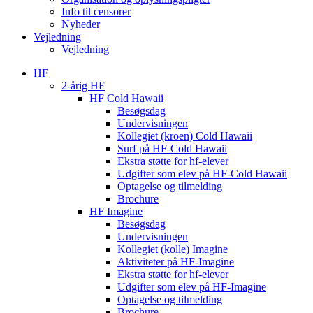
Info til censorer
Nyheder
Vejledning
Vejledning
HF
2-årig HF
HF Cold Hawaii
Besøgsdag
Undervisningen
Kollegiet (kroen) Cold Hawaii
Surf på HF-Cold Hawaii
Ekstra støtte for hf-elever
Udgifter som elev på HF-Cold Hawaii
Optagelse og tilmelding
Brochure
HF Imagine
Besøgsdag
Undervisningen
Kollegiet (kolle) Imagine
Aktiviteter på HF-Imagine
Ekstra støtte for hf-elever
Udgifter som elev på HF-Imagine
Optagelse og tilmelding
Brochure