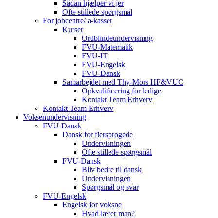
Sådan hjælper vi jer
Ofte stillede spørgsmål
For jobcentre/ a-kasser
Kurser
Ordblindeundervisning
FVU-Matematik
FVU-IT
FVU-Engelsk
FVU-Dansk
Samarbejdet med Thy-Mors HF&VUC
Opkvalificering for ledige
Kontakt Team Erhverv
Kontakt Team Erhverv
Voksenundervisning
FVU-Dansk
Dansk for flersprogede
Undervisningen
Ofte stillede spørgsmål
FVU-Dansk
Bliv bedre til dansk
Undervisningen
Spørgsmål og svar
FVU-Engelsk
Engelsk for voksne
Hvad lærer man?