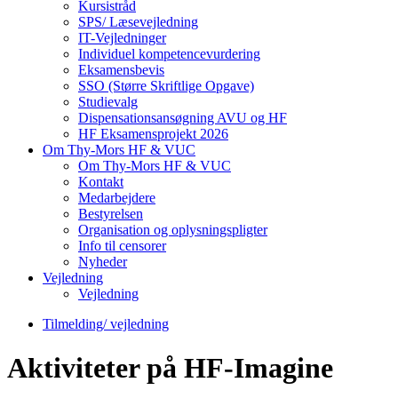
Kursistråd
SPS/ Læsevejledning
IT-Vejledninger
Individuel kompetencevurdering
Eksamensbevis
SSO (Større Skriftlige Opgave)
Studievalg
Dispensationsansøgning AVU og HF
HF Eksamensprojekt 2026
Om Thy-Mors HF & VUC
Om Thy-Mors HF & VUC
Kontakt
Medarbejdere
Bestyrelsen
Organisation og oplysningspligter
Info til censorer
Nyheder
Vejledning
Vejledning
Tilmelding/ vejledning
Aktiviteter på HF-Imagine