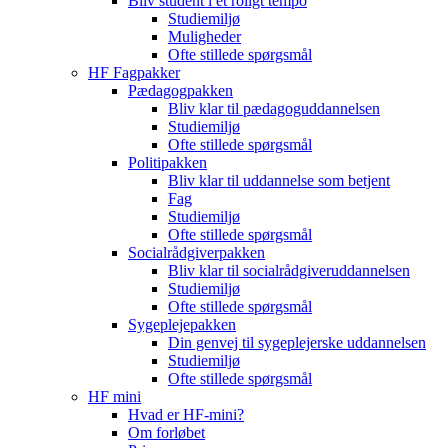
Bliv student i et roligt tempo
Studiemiljø
Muligheder
Ofte stillede spørgsmål
HF Fagpakker
Pædagogpakken
Bliv klar til pædagoguddannelsen
Studiemiljø
Ofte stillede spørgsmål
Politipakken
Bliv klar til uddannelse som betjent
Fag
Studiemiljø
Ofte stillede spørgsmål
Socialrådgiverpakken
Bliv klar til socialrådgiveruddannelsen
Studiemiljø
Ofte stillede spørgsmål
Sygeplejepakken
Din genvej til sygeplejerske uddannelsen
Studiemiljø
Ofte stillede spørgsmål
HF mini
Hvad er HF-mini?
Om forløbet