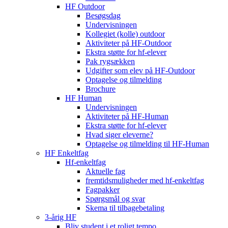
HF Outdoor
Besøgsdag
Undervisningen
Kollegiet (kolle) outdoor
Aktiviteter på HF-Outdoor
Ekstra støtte for hf-elever
Pak rygsækken
Udgifter som elev på HF-Outdoor
Optagelse og tilmelding
Brochure
HF Human
Undervisningen
Aktiviteter på HF-Human
Ekstra støtte for hf-elever
Hvad siger eleverne?
Optagelse og tilmelding til HF‑Human
HF Enkeltfag
Hf-enkeltfag
Aktuelle fag
fremtidsmuligheder med hf-enkeltfag
Fagpakker
Spørgsmål og svar
Skema til tilbagebetaling
3-årig HF
Bliv student i et roligt tempo