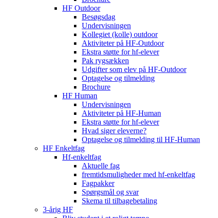
HF Outdoor
Besøgsdag
Undervisningen
Kollegiet (kolle) outdoor
Aktiviteter på HF-Outdoor
Ekstra støtte for hf-elever
Pak rygsækken
Udgifter som elev på HF-Outdoor
Optagelse og tilmelding
Brochure
HF Human
Undervisningen
Aktiviteter på HF-Human
Ekstra støtte for hf-elever
Hvad siger eleverne?
Optagelse og tilmelding til HF‑Human
HF Enkeltfag
Hf-enkeltfag
Aktuelle fag
fremtidsmuligheder med hf-enkeltfag
Fagpakker
Spørgsmål og svar
Skema til tilbagebetaling
3-årig HF