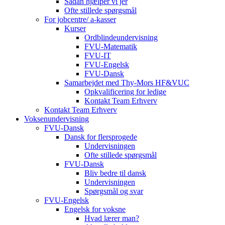
Sådan hjælper vi jer
Ofte stillede spørgsmål
For jobcentre/ a-kasser
Kurser
Ordblindeundervisning
FVU-Matematik
FVU-IT
FVU-Engelsk
FVU-Dansk
Samarbejdet med Thy-Mors HF&VUC
Opkvalificering for ledige
Kontakt Team Erhverv
Kontakt Team Erhverv
Voksenundervisning
FVU-Dansk
Dansk for flersprogede
Undervisningen
Ofte stillede spørgsmål
FVU-Dansk
Bliv bedre til dansk
Undervisningen
Spørgsmål og svar
FVU-Engelsk
Engelsk for voksne
Hvad lærer man?