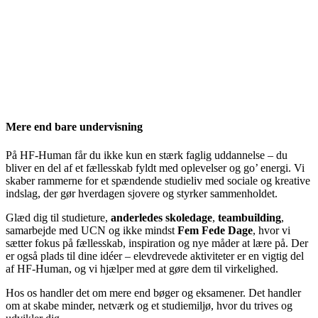
Mere end bare undervisning
På HF-Human får du ikke kun en stærk faglig uddannelse – du
bliver en del af et fællesskab fyldt med oplevelser og go’ energi. Vi
skaber rammerne for et spændende studieliv med sociale og kreative
indslag, der gør hverdagen sjovere og styrker sammenholdet.
Glæd dig til studieture,
anderledes skoledage
,
teambuilding
,
samarbejde med UCN og ikke mindst
Fem Fede Dage
, hvor vi
sætter fokus på fællesskab, inspiration og nye måder at lære på. Der
er også plads til dine idéer – elevdrevede aktiviteter er en vigtig del
af HF-Human, og vi hjælper med at gøre dem til virkelighed.
Hos os handler det om mere end bøger og eksamener. Det handler
om at skabe minder, netværk og et studiemiljø, hvor du trives og