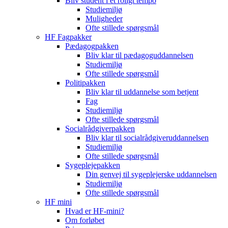
Bliv student i et roligt tempo
Studiemiljø
Muligheder
Ofte stillede spørgsmål
HF Fagpakker
Pædagogpakken
Bliv klar til pædagoguddannelsen
Studiemiljø
Ofte stillede spørgsmål
Politipakken
Bliv klar til uddannelse som betjent
Fag
Studiemiljø
Ofte stillede spørgsmål
Socialrådgiverpakken
Bliv klar til socialrådgiveruddannelsen
Studiemiljø
Ofte stillede spørgsmål
Sygeplejepakken
Din genvej til sygeplejerske uddannelsen
Studiemiljø
Ofte stillede spørgsmål
HF mini
Hvad er HF-mini?
Om forløbet