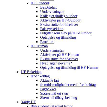
HF Outdoor
Besøgsdag
Undervisningen
Kollegiet (kolle) outdoor
Aktiviteter på HF-Outdoor
Ekstra støtte for hf-elever
Pak rygsækken
Udgifter som elev på HF-Outdoor
Optagelse og tilmelding
Brochure
HF Human
Undervisningen
Aktiviteter på HF-Human
Ekstra støtte for hf-elever
Hvad siger eleverne?
Optagelse og tilmelding til HF‑Human
HF Enkeltfag
Hf-enkeltfag
Aktuelle fag
fremtidsmuligheder med hf-enkeltfag
Fagpakker
Spørgsmål og svar
Skema til tilbagebetaling
3-årig HF
Bliv student i et roligt tempo