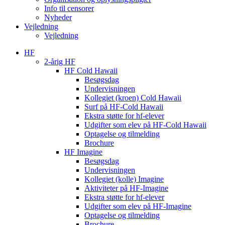
Info til censorer
Nyheder
Vejledning
Vejledning
HF
2-årig HF
HF Cold Hawaii
Besøgsdag
Undervisningen
Kollegiet (kroen) Cold Hawaii
Surf på HF-Cold Hawaii
Ekstra støtte for hf-elever
Udgifter som elev på HF-Cold Hawaii
Optagelse og tilmelding
Brochure
HF Imagine
Besøgsdag
Undervisningen
Kollegiet (kolle) Imagine
Aktiviteter på HF-Imagine
Ekstra støtte for hf-elever
Udgifter som elev på HF-Imagine
Optagelse og tilmelding
Brochure