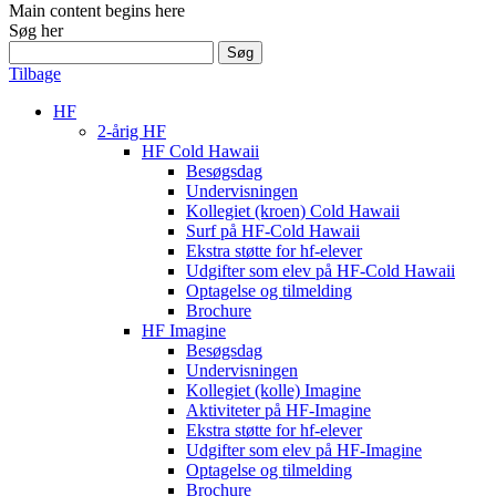
Main content begins here
Søg her
Søg
efter:
Tilbage
HF
2-årig HF
HF Cold Hawaii
Besøgsdag
Undervisningen
Kollegiet (kroen) Cold Hawaii
Surf på HF-Cold Hawaii
Ekstra støtte for hf-elever
Udgifter som elev på HF-Cold Hawaii
Optagelse og tilmelding
Brochure
HF Imagine
Besøgsdag
Undervisningen
Kollegiet (kolle) Imagine
Aktiviteter på HF-Imagine
Ekstra støtte for hf-elever
Udgifter som elev på HF-Imagine
Optagelse og tilmelding
Brochure