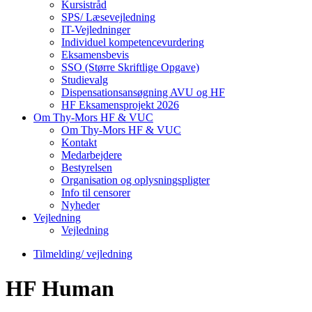
Kursistråd
SPS/ Læsevejledning
IT-Vejledninger
Individuel kompetencevurdering
Eksamensbevis
SSO (Større Skriftlige Opgave)
Studievalg
Dispensationsansøgning AVU og HF
HF Eksamensprojekt 2026
Om Thy-Mors HF & VUC
Om Thy-Mors HF & VUC
Kontakt
Medarbejdere
Bestyrelsen
Organisation og oplysningspligter
Info til censorer
Nyheder
Vejledning
Vejledning
Tilmelding/ vejledning
HF Human