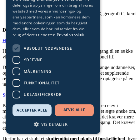
samfundsfag C
deler også oplysninger om din brug af vores
websted med vores annoncerings- og
Naturvidenskabelig faggruppe:
biologi C, geografi C, kemi
analysepartnere, som kan kombinere dem
C
med andre oplysninger, som du har givet
dem, eller som de har indsamlet fra din
Derudover får du et valgfrit B-fag
brug af deres tjenester.
Privatlivspolitik
Hvad kan jeg med en HF?
ABSOLUT NØDVENDIGE
HF-Human er en hf-uddannelse, der giver dig adgang til en række
videregående uddannelser – præcis som en traditionel hf.
YDEEVNE
Du kan umiddelbart søge ind på korte og mellemlange uddannelser,
MÅLRETNING
og hvis du vil videre på universitetet, kan du tage et supplerende
overbygningsforløb på 4 måneder og herefter søge optagelse på en
FUNKTIONALITET
universitetsuddannelse.
UKLASSIFICEREDE
Studiemiljø
På
Thy-Mors HF & VUC
er du ikke bare endnu en elev i
AFVIS ALLE
ACCEPTER ALLE
mængden. Her bliver du mødt med åbne arme og et ægte ønske om,
at du trives – både fagligt og personligt. Vi ved, at det kræver mere
end bøger og tavleundervisning at få en god skolegang. Det kræver
VIS DETALJER
et sted, hvor du føler dig hjemme.
Derfor har vi skabt et
studiemiljø med plads til forskellighed
, hvor