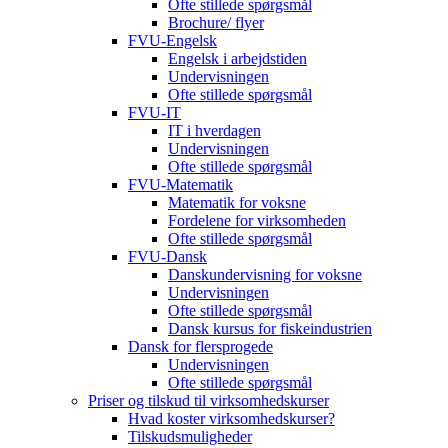
Ofte stillede spørgsmål
Brochure/ flyer
FVU-Engelsk
Engelsk i arbejdstiden
Undervisningen
Ofte stillede spørgsmål
FVU-IT
IT i hverdagen
Undervisningen
Ofte stillede spørgsmål
FVU-Matematik
Matematik for voksne
Fordelene for virksomheden
Ofte stillede spørgsmål
FVU-Dansk
Danskundervisning for voksne
Undervisningen
Ofte stillede spørgsmål
Dansk kursus for fiskeindustrien
Dansk for flersprogede
Undervisningen
Ofte stillede spørgsmål
Priser og tilskud til virksomhedskurser
Hvad koster virksomhedskurser?
Tilskudsmuligheder