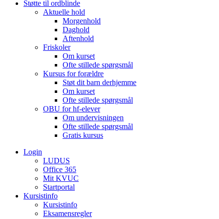
Støtte til ordblinde
Aktuelle hold
Morgenhold
Daghold
Aftenhold
Friskoler
Om kurset
Ofte stillede spørgsmål
Kursus for forældre
Støt dit barn derhjemme
Om kurset
Ofte stillede spørgsmål
OBU for hf-elever
Om undervisningen
Ofte stillede spørgsmål
Gratis kursus
Login
LUDUS
Office 365
Mit KVUC
Startportal
Kursistinfo
Kursistinfo
Eksamensregler