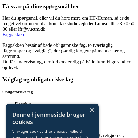
Få svar på dine spørgsmål her
Har du spørgsmål, eller vil du høre mere om HF-Human, så er du
meget velkommen til at kontakte studievejleder Louise: tlf. 23 70 60
86 eller lfr@vuctm.dk
Fagpakken
Fagpakken består af både obligatoriske fag, to tværfaglig
faggrupper og ”valgfag”, der gør dig klogere på mennesker og
samfund.
Du får undervisning, der forbereder dig på både fremtidige studier
og livet.
Valgfag og obligatoriske fag
Obligatoriske fag
Dansk A
×
Denne hjemmeside bruger
Engelsk B
cookies
Matematik C
Vi bruger cookies til at tilpasse indhold,
Kultur- og samfundsfaggruppe:
historie B, religion C,
annoncer og til at analysere vores trafik. Vi