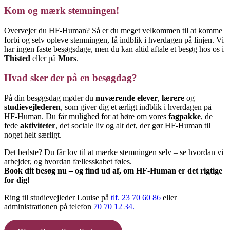
Kom og mærk stemningen!
Overvejer du HF-Human? Så er du meget velkommen til at komme
forbi og selv opleve stemningen, få indblik i hverdagen på linjen. Vi
har ingen faste besøgsdage, men du kan altid aftale et besøg hos os i
Thisted
eller på
Mors
.
Hvad sker der på en besøgdag?
På din besøgsdag møder du
nuværende elever
,
lærere
og
studievejlederen
, som giver dig et ærligt indblik i hverdagen på
HF-Human. Du får mulighed for at høre om vores
fagpakke
, de
fede
aktiviteter
, det sociale liv og alt det, der gør HF-Human til
noget helt særligt.
Det bedste? Du får lov til at mærke stemningen selv – se hvordan vi
arbejder, og hvordan fællesskabet føles.
Book dit besøg nu – og find ud af, om HF-Human er det rigtige
for dig!
Ring til studievejleder Louise på
tlf. 23 70 60 86
eller
administrationen på telefon
70 70 12 34.