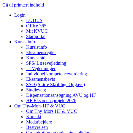
Gå til primært indhold
Login
LUDUS
Office 365
Mit KVUC
Startportal
Kursistinfo
Kursistinfo
Eksamensregler
Kursistråd
SPS/ Læsevejledning
IT-Vejledninger
Individuel kompetencevurdering
Eksamensbevis
SSO (Større Skriftlige Opgave)
Studievalg
Dispensationsansøgning AVU og HF
HF Eksamensprojekt 2026
Om Thy-Mors HF & VUC
Om Thy-Mors HF & VUC
Kontakt
Medarbejdere
Bestyrelsen
Organisation og oplysningspligter