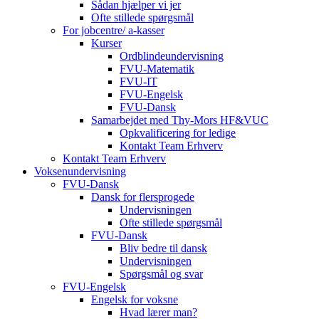
Sådan hjælper vi jer
Ofte stillede spørgsmål
For jobcentre/ a-kasser
Kurser
Ordblindeundervisning
FVU-Matematik
FVU-IT
FVU-Engelsk
FVU-Dansk
Samarbejdet med Thy-Mors HF&VUC
Opkvalificering for ledige
Kontakt Team Erhverv
Kontakt Team Erhverv
Voksenundervisning
FVU-Dansk
Dansk for flersprogede
Undervisningen
Ofte stillede spørgsmål
FVU-Dansk
Bliv bedre til dansk
Undervisningen
Spørgsmål og svar
FVU-Engelsk
Engelsk for voksne
Hvad lærer man?