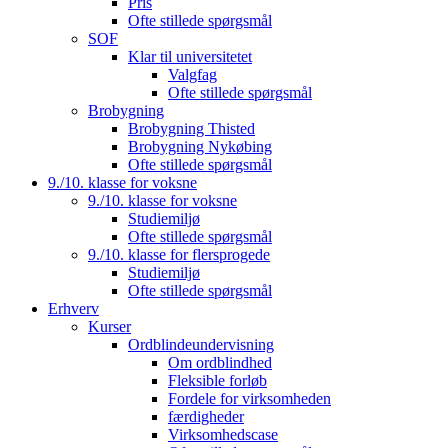
Pris
Ofte stillede spørgsmål
SOF
Klar til universitetet
Valgfag
Ofte stillede spørgsmål
Brobygning
Brobygning Thisted
Brobygning Nykøbing
Ofte stillede spørgsmål
9./10. klasse for voksne
9./10. klasse for voksne
Studiemiljø
Ofte stillede spørgsmål
9./10. klasse for flersprogede
Studiemiljø
Ofte stillede spørgsmål
Erhverv
Kurser
Ordblindeundervisning
Om ordblindhed
Fleksible forløb
Fordele for virksomheden
færdigheder
Virksomhedscase