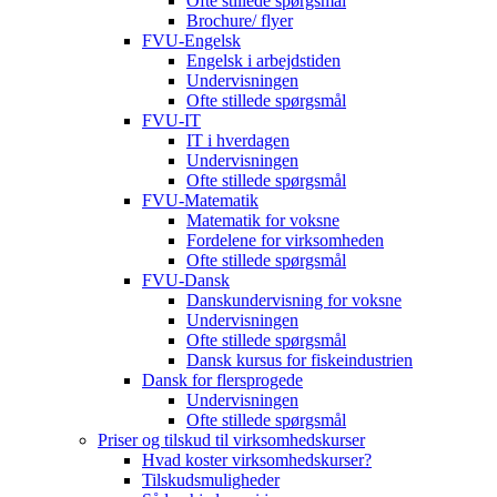
Ofte stillede spørgsmål
Brochure/ flyer
FVU-Engelsk
Engelsk i arbejdstiden
Undervisningen
Ofte stillede spørgsmål
FVU-IT
IT i hverdagen
Undervisningen
Ofte stillede spørgsmål
FVU-Matematik
Matematik for voksne
Fordelene for virksomheden
Ofte stillede spørgsmål
FVU-Dansk
Danskundervisning for voksne
Undervisningen
Ofte stillede spørgsmål
Dansk kursus for fiskeindustrien
Dansk for flersprogede
Undervisningen
Ofte stillede spørgsmål
Priser og tilskud til virksomhedskurser
Hvad koster virksomhedskurser?
Tilskudsmuligheder