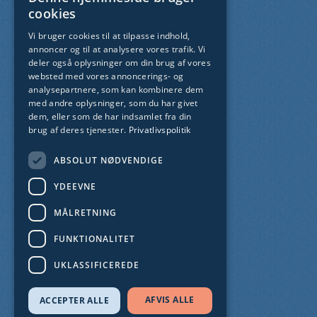
Thisted
Nykøbing
cookies
Munkevej 9
Limfjordsvej 95
Vi bruger cookies til at tilpasse indhold,
7700 Thisted
7900 Nykøbing Mors
annoncer og til at analysere vores trafik. Vi
deler også oplysninger om din brug af vores
websted med vores annoncerings- og
analysepartnere, som kan kombinere dem
Kollegier
med andre oplysninger, som du har givet
dem, eller som de har indsamlet fra din
Klitmøller
Svankjær
brug af deres tjenester.
Privatlivspolitik
Krovej 15
Hedegårdsvej 59
ABSOLUT NØDVENDIGE
7700 Thisted
7755 Bedsted Thy
YDEEVNE
MÅLRETNING
CVR-nummer: 29 55 35 72
EAN-nummer: 5798 000 558 656
FUNKTIONALITET
UKLASSIFICEREDE
Cookie- og privatlivspolitik
Webtilgængelighed
AFVIS ALLE
ACCEPTER ALLE