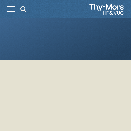
HF
9./10. klasse for voksne
Erhverv
Voksenundervisning
Støtte til ordblinde