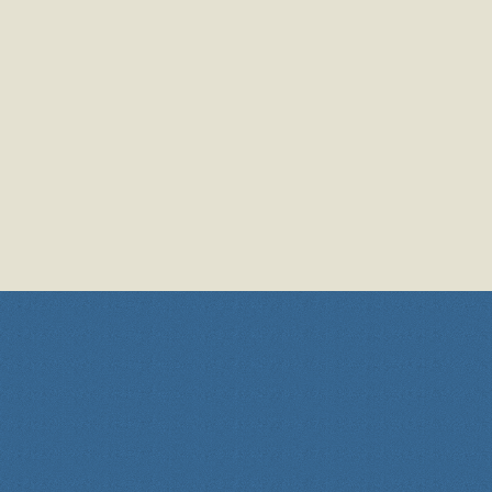
MEJ
mej@vuctm.dk
96 17 86 74
Send sikker mail
Har du spørgsmål?
Kontakt os her:
70 70 12 34