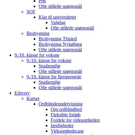
Pris
Ofte stillede spørgsmål
SOF
Klar til universitetet
Valgfag
Ofte stillede spørgsmål
Brobygning
Brobygning Thisted
Brobygning Nykøbing
Ofte stillede spørgsmål
9./10. klasse for voksne
9./10. klasse for voksne
Studiemiljø
Ofte stillede spørgsmål
9./10. klasse for flersprogede
Studiemiljø
Ofte stillede spørgsmål
Erhverv
Kurser
Ordblindeundervisning
Om ordblindhed
Fleksible forløb
Fordele for virksomheden
færdigheder
Virksomhedscase