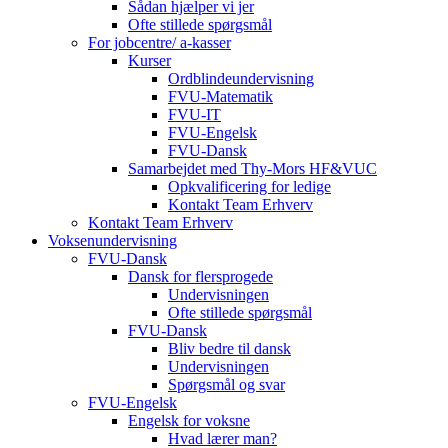
Sådan hjælper vi jer
Ofte stillede spørgsmål
For jobcentre/ a-kasser
Kurser
Ordblindeundervisning
FVU-Matematik
FVU-IT
FVU-Engelsk
FVU-Dansk
Samarbejdet med Thy-Mors HF&VUC
Opkvalificering for ledige
Kontakt Team Erhverv
Kontakt Team Erhverv
Voksenundervisning
FVU-Dansk
Dansk for flersprogede
Undervisningen
Ofte stillede spørgsmål
FVU-Dansk
Bliv bedre til dansk
Undervisningen
Spørgsmål og svar
FVU-Engelsk
Engelsk for voksne
Hvad lærer man?