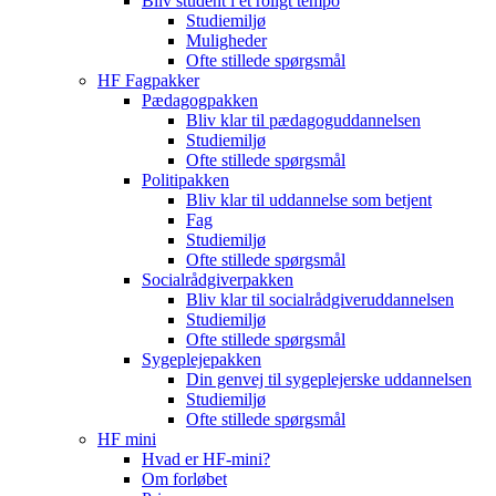
Bliv student i et roligt tempo
Studiemiljø
Muligheder
Ofte stillede spørgsmål
HF Fagpakker
Pædagogpakken
Bliv klar til pædagoguddannelsen
Studiemiljø
Ofte stillede spørgsmål
Politipakken
Bliv klar til uddannelse som betjent
Fag
Studiemiljø
Ofte stillede spørgsmål
Socialrådgiverpakken
Bliv klar til socialrådgiveruddannelsen
Studiemiljø
Ofte stillede spørgsmål
Sygeplejepakken
Din genvej til sygeplejerske uddannelsen
Studiemiljø
Ofte stillede spørgsmål
HF mini
Hvad er HF-mini?
Om forløbet