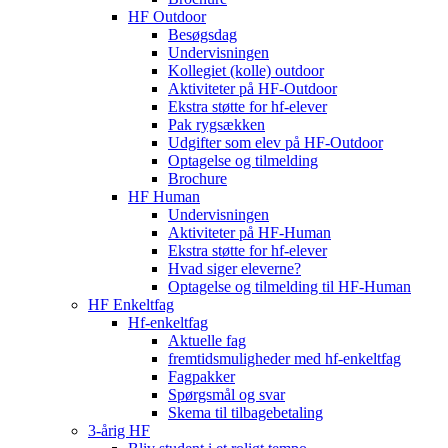
HF Outdoor
Besøgsdag
Undervisningen
Kollegiet (kolle) outdoor
Aktiviteter på HF-Outdoor
Ekstra støtte for hf-elever
Pak rygsækken
Udgifter som elev på HF-Outdoor
Optagelse og tilmelding
Brochure
HF Human
Undervisningen
Aktiviteter på HF-Human
Ekstra støtte for hf-elever
Hvad siger eleverne?
Optagelse og tilmelding til HF‑Human
HF Enkeltfag
Hf-enkeltfag
Aktuelle fag
fremtidsmuligheder med hf-enkeltfag
Fagpakker
Spørgsmål og svar
Skema til tilbagebetaling
3-årig HF