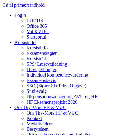
Gå til primært indhold
Login
LUDUS
Office 365
Mit KVUC
Startportal
Kursistinfo
Kursistinfo
Eksamensregler
Kursistråd
SPS/ Læsevejledning
IT-Vejledninger
Individuel kompetencevurdering
Eksamensbevis
SSO (Større Skriftlige Opgave)
Studievalg
Dispensationsansøgning AVU og HF
HF Eksamensprojekt 2026
Om Thy-Mors HF & VUC
Om Thy-Mors HF & VUC
Kontakt
Medarbejdere
Bestyrelsen
Organisation og oplysningspligter