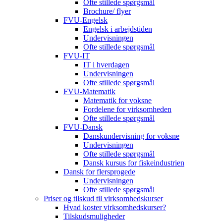
Ofte stillede spørgsmål
Brochure/ flyer
FVU-Engelsk
Engelsk i arbejdstiden
Undervisningen
Ofte stillede spørgsmål
FVU-IT
IT i hverdagen
Undervisningen
Ofte stillede spørgsmål
FVU-Matematik
Matematik for voksne
Fordelene for virksomheden
Ofte stillede spørgsmål
FVU-Dansk
Danskundervisning for voksne
Undervisningen
Ofte stillede spørgsmål
Dansk kursus for fiskeindustrien
Dansk for flersprogede
Undervisningen
Ofte stillede spørgsmål
Priser og tilskud til virksomhedskurser
Hvad koster virksomhedskurser?
Tilskudsmuligheder