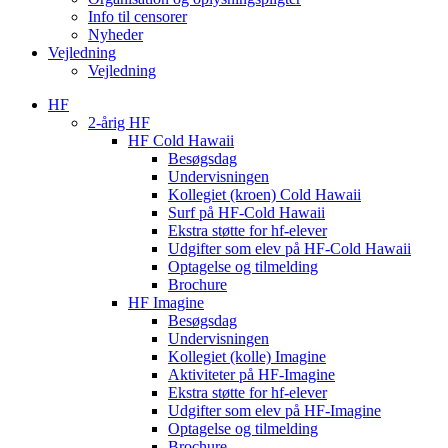
Info til censorer
Nyheder
Vejledning
Vejledning
HF
2-årig HF
HF Cold Hawaii
Besøgsdag
Undervisningen
Kollegiet (kroen) Cold Hawaii
Surf på HF-Cold Hawaii
Ekstra støtte for hf-elever
Udgifter som elev på HF-Cold Hawaii
Optagelse og tilmelding
Brochure
HF Imagine
Besøgsdag
Undervisningen
Kollegiet (kolle) Imagine
Aktiviteter på HF-Imagine
Ekstra støtte for hf-elever
Udgifter som elev på HF-Imagine
Optagelse og tilmelding
Brochure