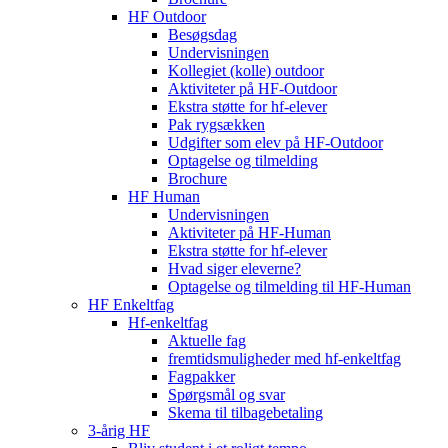
HF Outdoor
Besøgsdag
Undervisningen
Kollegiet (kolle) outdoor
Aktiviteter på HF-Outdoor
Ekstra støtte for hf-elever
Pak rygsækken
Udgifter som elev på HF-Outdoor
Optagelse og tilmelding
Brochure
HF Human
Undervisningen
Aktiviteter på HF-Human
Ekstra støtte for hf-elever
Hvad siger eleverne?
Optagelse og tilmelding til HF‑Human
HF Enkeltfag
Hf-enkeltfag
Aktuelle fag
fremtidsmuligheder med hf-enkeltfag
Fagpakker
Spørgsmål og svar
Skema til tilbagebetaling
3-årig HF