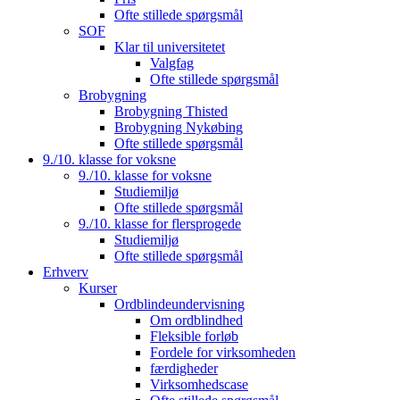
Ofte stillede spørgsmål
SOF
Klar til universitetet
Valgfag
Ofte stillede spørgsmål
Brobygning
Brobygning Thisted
Brobygning Nykøbing
Ofte stillede spørgsmål
9./10. klasse for voksne
9./10. klasse for voksne
Studiemiljø
Ofte stillede spørgsmål
9./10. klasse for flersprogede
Studiemiljø
Ofte stillede spørgsmål
Erhverv
Kurser
Ordblindeundervisning
Om ordblindhed
Fleksible forløb
Fordele for virksomheden
færdigheder
Virksomhedscase