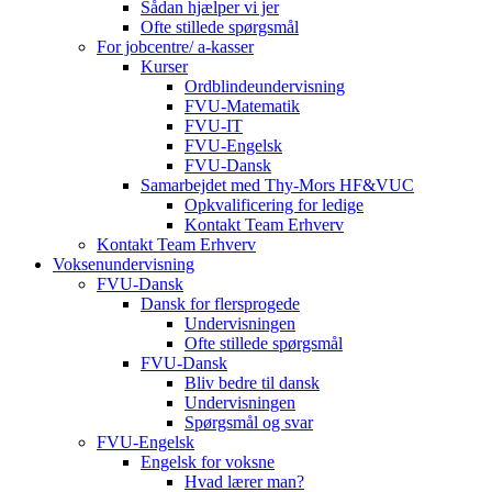
Sådan hjælper vi jer
Ofte stillede spørgsmål
For jobcentre/ a-kasser
Kurser
Ordblindeundervisning
FVU-Matematik
FVU-IT
FVU-Engelsk
FVU-Dansk
Samarbejdet med Thy-Mors HF&VUC
Opkvalificering for ledige
Kontakt Team Erhverv
Kontakt Team Erhverv
Voksenundervisning
FVU-Dansk
Dansk for flersprogede
Undervisningen
Ofte stillede spørgsmål
FVU-Dansk
Bliv bedre til dansk
Undervisningen
Spørgsmål og svar
FVU-Engelsk
Engelsk for voksne
Hvad lærer man?