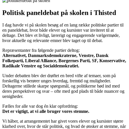
Politisk paneldebat på skolen i Thisted
I dag havde vi på skolen besøg af en lang række politiske partier til
en paneldebat, hvor både elever og kursister var inviteret til at
deltage. Det blev et livligt, lærerigt og engagerende vælgermøde,
hvor aktuelle og relevante emner blev taget op til debat.
Repræsentanter fra følgende partier deltog:
Alternativet, Danmarksdemokraterne, Venstre, Dansk
Folkeparti, Liberal Alliance, Borgernes Parti, SF, Konservative,
Radikale Venstre og Socialdemokratiet.
Under debatten blev der drøftet en bred vifte af temaer, som på
forskellig vis berører unges hverdag, fremtid og muligheder.
Deltagerne stillede skarpe spørgsmål, og politikerne bød ind med
deres perspektiver og svar – ofte med god plads til både nuancer og
uenigheder.
Fælles for alle var dog én klar opfordring:
Det er vigtigt, at vi alle bruger vores stemme.
Vi håber, at arrangementet har givet vores elever og kursister større
klarhed over, hvor de står politisk, og hvad de ønsker at stemme, når