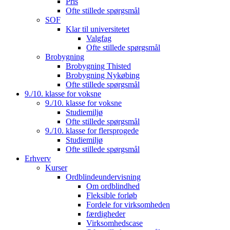
Pris
Ofte stillede spørgsmål
SOF
Klar til universitetet
Valgfag
Ofte stillede spørgsmål
Brobygning
Brobygning Thisted
Brobygning Nykøbing
Ofte stillede spørgsmål
9./10. klasse for voksne
9./10. klasse for voksne
Studiemiljø
Ofte stillede spørgsmål
9./10. klasse for flersprogede
Studiemiljø
Ofte stillede spørgsmål
Erhverv
Kurser
Ordblindeundervisning
Om ordblindhed
Fleksible forløb
Fordele for virksomheden
færdigheder
Virksomhedscase