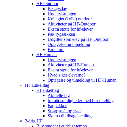
HF Outdoor
Besøgsdag
Undervisningen
Kollegiet (kolle) outdoor
Aktiviteter på HF-Outdoor
Ekstra støtte for hf-elever
Pak rygsækken
Udgifter som elev på HF-Outdoor
Optagelse og tilmelding
Brochure
HF Human
Undervisningen
Aktiviteter på HF-Human
Ekstra støtte for hf-elever
Hvad siger eleverne?
Optagelse og tilmelding til HF‑Human
HF Enkeltfag
Hf-enkeltfag
Aktuelle fag
fremtidsmuligheder med hf-enkeltfag
Fagpakker
Spørgsmål og svar
Skema til tilbagebetaling
3-årig HF
Bliv student i et roligt tempo