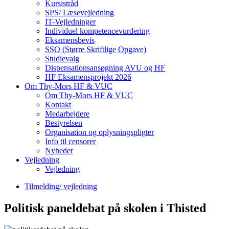
Kursistråd
SPS/ Læsevejledning
IT-Vejledninger
Individuel kompetencevurdering
Eksamensbevis
SSO (Større Skriftlige Opgave)
Studievalg
Dispensationsansøgning AVU og HF
HF Eksamensprojekt 2026
Om Thy-Mors HF & VUC
Om Thy-Mors HF & VUC
Kontakt
Medarbejdere
Bestyrelsen
Organisation og oplysningspligter
Info til censorer
Nyheder
Vejledning
Vejledning
Tilmelding/ vejledning
Politisk paneldebat på skolen i Thisted