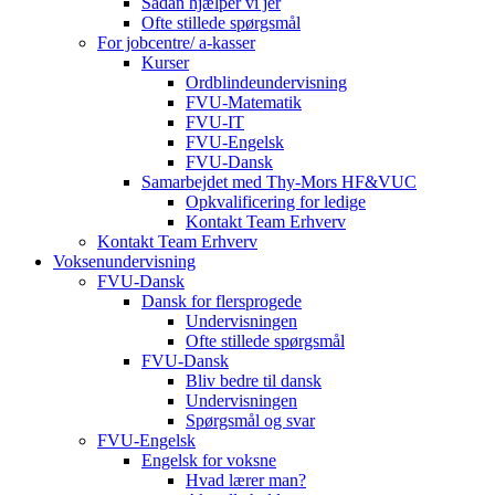
Sådan hjælper vi jer
Ofte stillede spørgsmål
For jobcentre/ a-kasser
Kurser
Ordblindeundervisning
FVU-Matematik
FVU-IT
FVU-Engelsk
FVU-Dansk
Samarbejdet med Thy-Mors HF&VUC
Opkvalificering for ledige
Kontakt Team Erhverv
Kontakt Team Erhverv
Voksenundervisning
FVU-Dansk
Dansk for flersprogede
Undervisningen
Ofte stillede spørgsmål
FVU-Dansk
Bliv bedre til dansk
Undervisningen
Spørgsmål og svar
FVU-Engelsk
Engelsk for voksne
Hvad lærer man?