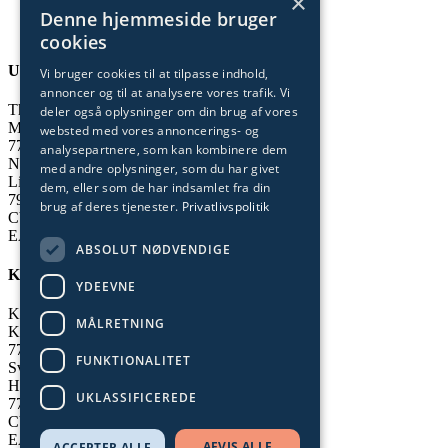
×
Denne hjemmeside bruger
cookies
Undervisning og administration
Vi bruger cookies til at tilpasse indhold,
annoncer og til at analysere vores trafik. Vi
Thisted
deler også oplysninger om din brug af vores
Munkevej 9
websted med vores annoncerings- og
7700 Thisted
analysepartnere, som kan kombinere dem
Nykøbing
med andre oplysninger, som du har givet
Limfjordsvej 95
dem, eller som de har indsamlet fra din
7900 Nykøbing Mors
brug af deres tjenester.
Privatlivspolitik
CVR-nummer: 29 55 35 72
EAN-nummer: 5798 000 558 656
ABSOLUT NØDVENDIGE
Kollegier
YDEEVNE
Klitmøller
MÅLRETNING
Krovej 15
7700 Thisted
FUNKTIONALITET
Svankjær
Hedegårdsvej 59
UKLASSIFICEREDE
7755 Bedsted Thy
CVR-nummer: 29 55 35 72
EAN-nummer: 5798 000 558 656
AFVIS ALLE
ACCEPTER ALLE