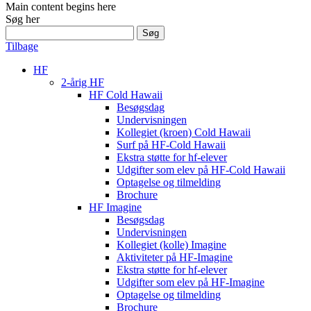
Main content begins here
Søg her
Søg
efter:
Tilbage
HF
2-årig HF
HF Cold Hawaii
Besøgsdag
Undervisningen
Kollegiet (kroen) Cold Hawaii
Surf på HF-Cold Hawaii
Ekstra støtte for hf-elever
Udgifter som elev på HF-Cold Hawaii
Optagelse og tilmelding
Brochure
HF Imagine
Besøgsdag
Undervisningen
Kollegiet (kolle) Imagine
Aktiviteter på HF-Imagine
Ekstra støtte for hf-elever
Udgifter som elev på HF-Imagine
Optagelse og tilmelding
Brochure