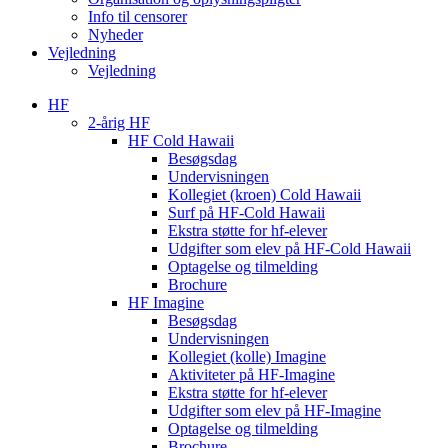
Info til censorer
Nyheder
Vejledning
Vejledning
HF
2-årig HF
HF Cold Hawaii
Besøgsdag
Undervisningen
Kollegiet (kroen) Cold Hawaii
Surf på HF-Cold Hawaii
Ekstra støtte for hf-elever
Udgifter som elev på HF-Cold Hawaii
Optagelse og tilmelding
Brochure
HF Imagine
Besøgsdag
Undervisningen
Kollegiet (kolle) Imagine
Aktiviteter på HF-Imagine
Ekstra støtte for hf-elever
Udgifter som elev på HF-Imagine
Optagelse og tilmelding
Brochure