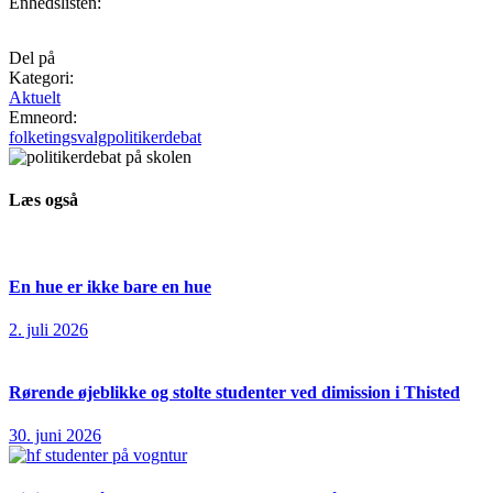
Enhedslisten:
Del på
Kategori:
Aktuelt
Emneord:
folketingsvalg
politikerdebat
Læs også
En hue er ikke bare en hue
2. juli 2026
Rørende øjeblikke og stolte studenter ved dimission i Thisted
30. juni 2026