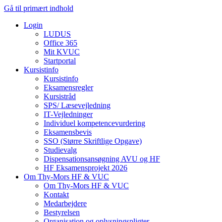
Gå til primært indhold
Login
LUDUS
Office 365
Mit KVUC
Startportal
Kursistinfo
Kursistinfo
Eksamensregler
Kursistråd
SPS/ Læsevejledning
IT-Vejledninger
Individuel kompetencevurdering
Eksamensbevis
SSO (Større Skriftlige Opgave)
Studievalg
Dispensationsansøgning AVU og HF
HF Eksamensprojekt 2026
Om Thy-Mors HF & VUC
Om Thy-Mors HF & VUC
Kontakt
Medarbejdere
Bestyrelsen
Organisation og oplysningspligter