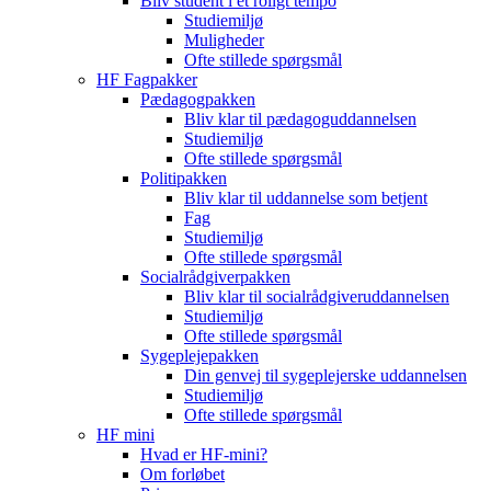
Bliv student i et roligt tempo
Studiemiljø
Muligheder
Ofte stillede spørgsmål
HF Fagpakker
Pædagogpakken
Bliv klar til pædagoguddannelsen
Studiemiljø
Ofte stillede spørgsmål
Politipakken
Bliv klar til uddannelse som betjent
Fag
Studiemiljø
Ofte stillede spørgsmål
Socialrådgiverpakken
Bliv klar til socialrådgiveruddannelsen
Studiemiljø
Ofte stillede spørgsmål
Sygeplejepakken
Din genvej til sygeplejerske uddannelsen
Studiemiljø
Ofte stillede spørgsmål
HF mini
Hvad er HF-mini?
Om forløbet