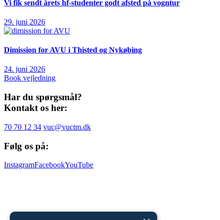
Vi fik sendt årets hf-studenter godt afsted på vogntur
29. juni 2026
Dimission for AVU i Thisted og Nykøbing
24. juni 2026
Book vejledning
Har du spørgsmål?
Kontakt os her:
70 70 12 34
vuc@vuctm.dk
Følg os på:
Instagram
Facebook
YouTube