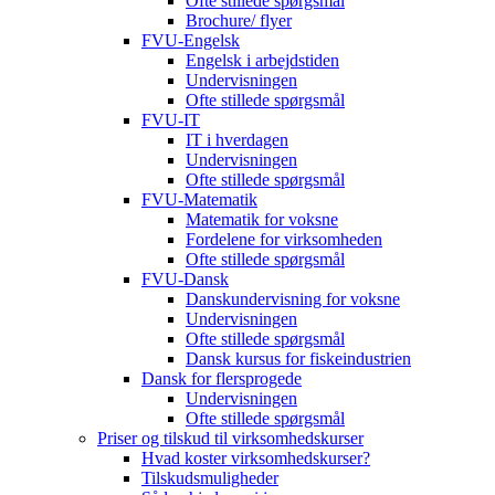
Ofte stillede spørgsmål
Brochure/ flyer
FVU-Engelsk
Engelsk i arbejdstiden
Undervisningen
Ofte stillede spørgsmål
FVU-IT
IT i hverdagen
Undervisningen
Ofte stillede spørgsmål
FVU-Matematik
Matematik for voksne
Fordelene for virksomheden
Ofte stillede spørgsmål
FVU-Dansk
Danskundervisning for voksne
Undervisningen
Ofte stillede spørgsmål
Dansk kursus for fiskeindustrien
Dansk for flersprogede
Undervisningen
Ofte stillede spørgsmål
Priser og tilskud til virksomhedskurser
Hvad koster virksomhedskurser?
Tilskudsmuligheder