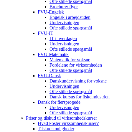
Ofte stillede spørgsmål
Brochure/ flyer
FVU-Engelsk
Engelsk i arbejdstiden
Undervisningen
Ofte stillede spørgsmål
FVU-IT
IT i hverdagen
Undervisningen
Ofte stillede spørgsmål
FVU-Matematik
Matematik for voksne
Fordelene for virksomheden
Ofte stillede spørgsmål
FVU-Dansk
Danskundervisning for voksne
Undervisningen
Ofte stillede spørgsmål
Dansk kursus for fiskeindustrien
Dansk for flersprogede
Undervisningen
Ofte stillede spørgsmål
Priser og tilskud til virksomhedskurser
Hvad koster virksomhedskurser?
Tilskudsmuligheder