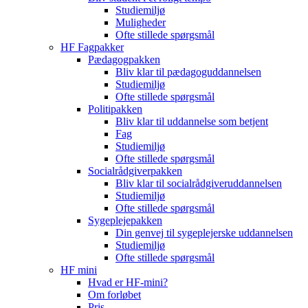
Studiemiljø
Muligheder
Ofte stillede spørgsmål
HF Fagpakker
Pædagogpakken
Bliv klar til pædagoguddannelsen
Studiemiljø
Ofte stillede spørgsmål
Politipakken
Bliv klar til uddannelse som betjent
Fag
Studiemiljø
Ofte stillede spørgsmål
Socialrådgiverpakken
Bliv klar til socialrådgiveruddannelsen
Studiemiljø
Ofte stillede spørgsmål
Sygeplejepakken
Din genvej til sygeplejerske uddannelsen
Studiemiljø
Ofte stillede spørgsmål
HF mini
Hvad er HF-mini?
Om forløbet
Pris