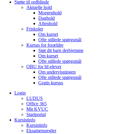
Støtte til ordblinde
Aktuelle hold
Morgenhold
Daghold
Aftenhold
Friskoler
Om kurset
Ofte stillede spørgsmål
Kursus for forældre
Støt dit barn derhjemme
Om kurset
Ofte stillede spørgsmål
OBU for hf-elever
Om undervisningen
Ofte stillede spørgsmål
Gratis kursus
Login
LUDUS
Office 365
Mit KVUC
Startportal
Kursistinfo
Kursistinfo
Eksamensregler