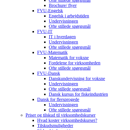
Ofte stillede spørgsmål
Brochure/ flyer
FVU-Engelsk
Engelsk i arbejdstiden
Undervisningen
Ofte stillede spørgsmål
FVU-IT
IT i hverdagen
Undervisningen
Ofte stillede spørgsmål
FVU-Matematik
Matematik for voksne
Fordelene for virksomheden
Ofte stillede spørgsmål
FVU-Dansk
Danskundervisning for voksne
Undervisningen
Ofte stillede spørgsmål
Dansk kursus for fiskeindustrien
Dansk for flersprogede
Undervisningen
Ofte stillede spørgsmål
Priser og tilskud til virksomhedskurser
Hvad koster virksomhedskurser?
Tilskudsmuligheder