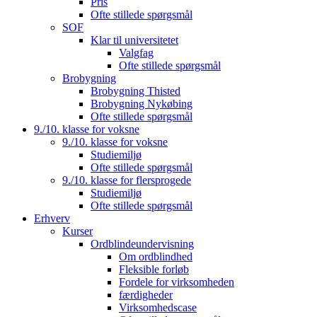
Pris
Ofte stillede spørgsmål
SOF
Klar til universitetet
Valgfag
Ofte stillede spørgsmål
Brobygning
Brobygning Thisted
Brobygning Nykøbing
Ofte stillede spørgsmål
9./10. klasse for voksne
9./10. klasse for voksne
Studiemiljø
Ofte stillede spørgsmål
9./10. klasse for flersprogede
Studiemiljø
Ofte stillede spørgsmål
Erhverv
Kurser
Ordblindeundervisning
Om ordblindhed
Fleksible forløb
Fordele for virksomheden
færdigheder
Virksomhedscase