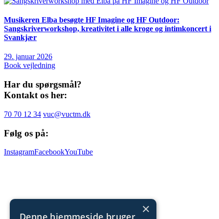
Musikeren Elba besøgte HF Imagine og HF Outdoor:
Sangskriverworkshop, kreativitet i alle kroge og intimkoncert i
Svankjær
29. januar 2026
Book vejledning
Har du spørgsmål?
Kontakt os her:
70 70 12 34
vuc@vuctm.dk
Følg os på:
Instagram
Facebook
YouTube
×
Denne hjemmeside bruger