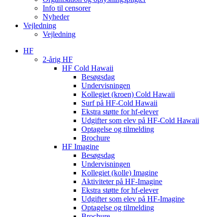
Info til censorer
Nyheder
Vejledning
Vejledning
HF
2-årig HF
HF Cold Hawaii
Besøgsdag
Undervisningen
Kollegiet (kroen) Cold Hawaii
Surf på HF-Cold Hawaii
Ekstra støtte for hf-elever
Udgifter som elev på HF-Cold Hawaii
Optagelse og tilmelding
Brochure
HF Imagine
Besøgsdag
Undervisningen
Kollegiet (kolle) Imagine
Aktiviteter på HF-Imagine
Ekstra støtte for hf-elever
Udgifter som elev på HF-Imagine
Optagelse og tilmelding
Brochure