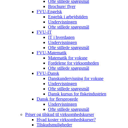
Ofte stillede spørgsmål
Brochure/ flyer
FVU-Engelsk
Engelsk i arbejdstiden
Undervisningen
Ofte stillede spørgsmål
FVU-IT
IT i hverdagen
Undervisningen
Ofte stillede spørgsmål
FVU-Matematik
Matematik for voksne
Fordelene for virksomheden
Ofte stillede spørgsmål
FVU-Dansk
Danskundervisning for voksne
Undervisningen
Ofte stillede spørgsmål
Dansk kursus for fiskeindustrien
Dansk for flersprogede
Undervisningen
Ofte stillede spørgsmål
Priser og tilskud til virksomhedskurser
Hvad koster virksomhedskurser?
Tilskudsmuligheder