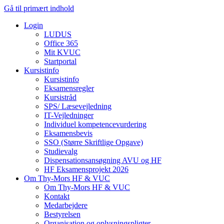
Gå til primært indhold
Login
LUDUS
Office 365
Mit KVUC
Startportal
Kursistinfo
Kursistinfo
Eksamensregler
Kursistråd
SPS/ Læsevejledning
IT-Vejledninger
Individuel kompetencevurdering
Eksamensbevis
SSO (Større Skriftlige Opgave)
Studievalg
Dispensationsansøgning AVU og HF
HF Eksamensprojekt 2026
Om Thy-Mors HF & VUC
Om Thy-Mors HF & VUC
Kontakt
Medarbejdere
Bestyrelsen
Organisation og oplysningspligter