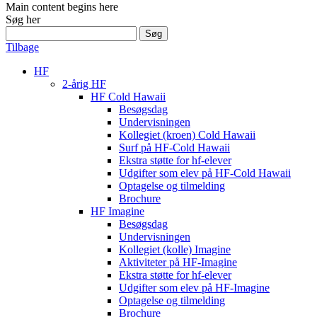
Main content begins here
Søg her
Søg
efter:
Tilbage
HF
2-årig HF
HF Cold Hawaii
Besøgsdag
Undervisningen
Kollegiet (kroen) Cold Hawaii
Surf på HF-Cold Hawaii
Ekstra støtte for hf-elever
Udgifter som elev på HF-Cold Hawaii
Optagelse og tilmelding
Brochure
HF Imagine
Besøgsdag
Undervisningen
Kollegiet (kolle) Imagine
Aktiviteter på HF-Imagine
Ekstra støtte for hf-elever
Udgifter som elev på HF-Imagine
Optagelse og tilmelding
Brochure