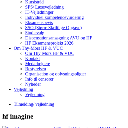
Kursistråd
SPS/ Læsevejledning
IT-Vejledninger
Individuel kompetencevurdering
Eksamensbevis
SSO (Større Skriftlige Opgave)
Studievalg
Dispensationsansøgning AVU og HF
HF Eksamensprojekt 2026
Om Thy-Mors HF & VUC
Om Thy-Mors HF & VUC
Kontakt
Medarbejdere
Bestyrelsen
Organisation og oplysningspligter
Info til censorer
Nyheder
Vejledning
Vejledning
Tilmelding/ vejledning
hf imagine