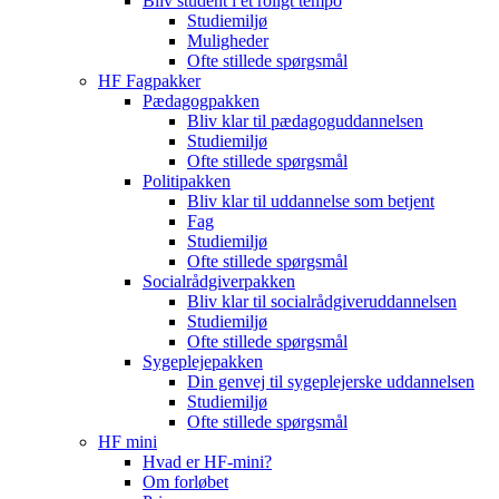
Bliv student i et roligt tempo
Studiemiljø
Muligheder
Ofte stillede spørgsmål
HF Fagpakker
Pædagogpakken
Bliv klar til pædagoguddannelsen
Studiemiljø
Ofte stillede spørgsmål
Politipakken
Bliv klar til uddannelse som betjent
Fag
Studiemiljø
Ofte stillede spørgsmål
Socialrådgiverpakken
Bliv klar til socialrådgiveruddannelsen
Studiemiljø
Ofte stillede spørgsmål
Sygeplejepakken
Din genvej til sygeplejerske uddannelsen
Studiemiljø
Ofte stillede spørgsmål
HF mini
Hvad er HF-mini?
Om forløbet