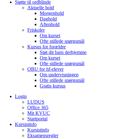
Støtte til ordblinde
Aktuelle hold
Morgenhold
Daghold
Aftenhold
Friskoler
Om kurset
Ofte stillede spørgsmål
Kursus for forældre
Støt dit barn derhjemme
Om kurset
Ofte stillede spørgsmål
OBU for hf-elever
Om undervisningen
Ofte stillede spørgsmål
Gratis kursus
Login
LUDUS
Office 365
Mit KVUC
Startportal
Kursistinfo
Kursistinfo
Eksamensregler