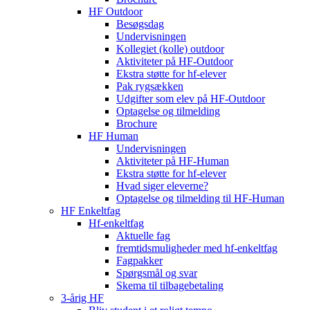
HF Outdoor
Besøgsdag
Undervisningen
Kollegiet (kolle) outdoor
Aktiviteter på HF-Outdoor
Ekstra støtte for hf-elever
Pak rygsækken
Udgifter som elev på HF-Outdoor
Optagelse og tilmelding
Brochure
HF Human
Undervisningen
Aktiviteter på HF-Human
Ekstra støtte for hf-elever
Hvad siger eleverne?
Optagelse og tilmelding til HF‑Human
HF Enkeltfag
Hf-enkeltfag
Aktuelle fag
fremtidsmuligheder med hf-enkeltfag
Fagpakker
Spørgsmål og svar
Skema til tilbagebetaling
3-årig HF