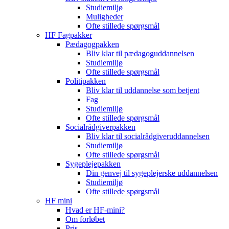
Studiemiljø
Muligheder
Ofte stillede spørgsmål
HF Fagpakker
Pædagogpakken
Bliv klar til pædagoguddannelsen
Studiemiljø
Ofte stillede spørgsmål
Politipakken
Bliv klar til uddannelse som betjent
Fag
Studiemiljø
Ofte stillede spørgsmål
Socialrådgiverpakken
Bliv klar til socialrådgiveruddannelsen
Studiemiljø
Ofte stillede spørgsmål
Sygeplejepakken
Din genvej til sygeplejerske uddannelsen
Studiemiljø
Ofte stillede spørgsmål
HF mini
Hvad er HF-mini?
Om forløbet
Pris