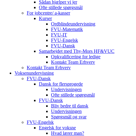
Sådan hjælper vi jer
Ofte stillede spørgsmål
For jobcentre/ a-kasser
Kurser
Ordblindeundervisning
FVU-Matematik
FVU-IT
FVU-Engelsk
FVU-Dansk
Samarbejdet med Thy-Mors HF&VUC
Opkvalificering for ledige
Kontakt Team Erhverv
Kontakt Team Erhverv
Voksenundervisning
FVU-Dansk
Dansk for flersprogede
Undervisningen
Ofte stillede spørgsmål
FVU-Dansk
Bliv bedre til dansk
Undervisningen
Spørgsmål og svar
FVU-Engelsk
Engelsk for voksne
Hvad lærer man?