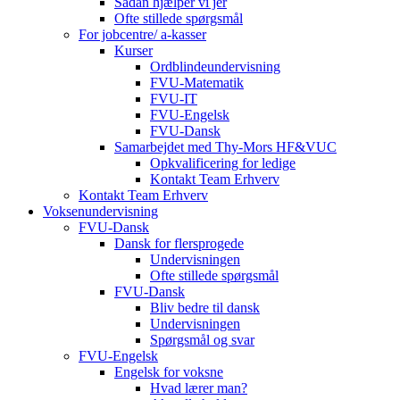
Sådan hjælper vi jer
Ofte stillede spørgsmål
For jobcentre/ a-kasser
Kurser
Ordblindeundervisning
FVU-Matematik
FVU-IT
FVU-Engelsk
FVU-Dansk
Samarbejdet med Thy-Mors HF&VUC
Opkvalificering for ledige
Kontakt Team Erhverv
Kontakt Team Erhverv
Voksenundervisning
FVU-Dansk
Dansk for flersprogede
Undervisningen
Ofte stillede spørgsmål
FVU-Dansk
Bliv bedre til dansk
Undervisningen
Spørgsmål og svar
FVU-Engelsk
Engelsk for voksne
Hvad lærer man?