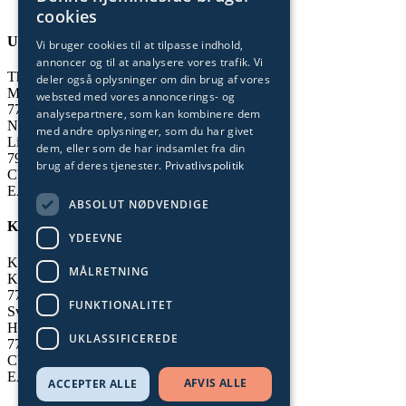
cookies
Undervisning og administration
Vi bruger cookies til at tilpasse indhold,
annoncer og til at analysere vores trafik. Vi
Thisted
deler også oplysninger om din brug af vores
Munkevej 9
websted med vores annoncerings- og
7700 Thisted
analysepartnere, som kan kombinere dem
Nykøbing
med andre oplysninger, som du har givet
Limfjordsvej 95
dem, eller som de har indsamlet fra din
7900 Nykøbing Mors
brug af deres tjenester.
Privatlivspolitik
CVR-nummer: 29 55 35 72
EAN-nummer: 5798 000 558 656
ABSOLUT NØDVENDIGE
Kollegier
YDEEVNE
Klitmøller
MÅLRETNING
Krovej 15
7700 Thisted
FUNKTIONALITET
Svankjær
Hedegårdsvej 59
UKLASSIFICEREDE
7755 Bedsted Thy
CVR-nummer: 29 55 35 72
EAN-nummer: 5798 000 558 656
AFVIS ALLE
ACCEPTER ALLE