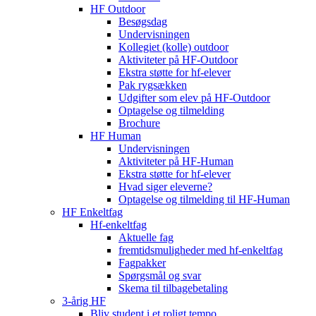
HF Outdoor
Besøgsdag
Undervisningen
Kollegiet (kolle) outdoor
Aktiviteter på HF-Outdoor
Ekstra støtte for hf-elever
Pak rygsækken
Udgifter som elev på HF-Outdoor
Optagelse og tilmelding
Brochure
HF Human
Undervisningen
Aktiviteter på HF-Human
Ekstra støtte for hf-elever
Hvad siger eleverne?
Optagelse og tilmelding til HF‑Human
HF Enkeltfag
Hf-enkeltfag
Aktuelle fag
fremtidsmuligheder med hf-enkeltfag
Fagpakker
Spørgsmål og svar
Skema til tilbagebetaling
3-årig HF
Bliv student i et roligt tempo