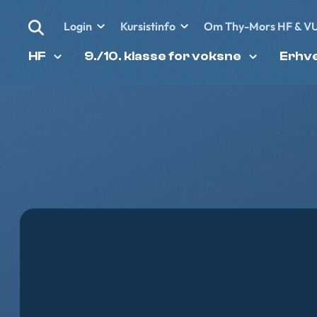
Login
Kursistinfo
Om Thy-Mors HF & V
HF
9./10. klasse for voksne
Erhv