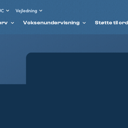
UC
Vejledning
erv
Voksenundervisning
Støtte til or